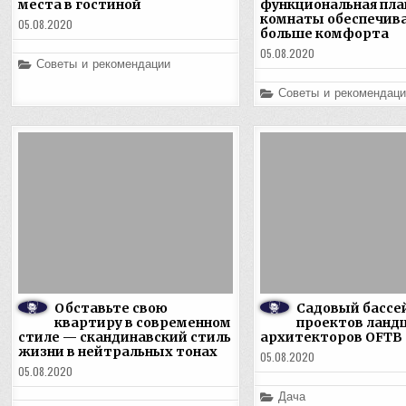
места в гостиной
функциональная пла
комнаты обеспечив
05.08.2020
больше комфорта
05.08.2020
Posted
Советы и рекомендации
in
Posted
Советы и рекомендаци
in
Обставьте свою
Садовый бассе
квартиру в современном
проектов лан
стиле — скандинавский стиль
архитекторов OFTB
жизни в нейтральных тонах
05.08.2020
05.08.2020
Posted
Дача