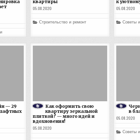
нировка
квартиры
к уютном
ает
05.08.2020
05.08.2020
Posted
Posted
Строительство и ремонт
Советы 
in
in
и
йн — 29
Как оформить свою
Чер
дшафтных
квартиру зеркальной
в бл
плиткой? — много идей и
05.08.2020
вдохновения!
05.08.2020
Posted
Советы 
in