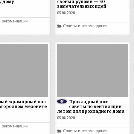
у дому
своими руками — 30
замечательных идей
05.08.2020
и рекомендации
Posted
Советы и рекомендации
in
ный мраморный пол
Прохладный дом —
агородном мезонете
советы по вентиляции
летом для прохладного дома
05.08.2020
и рекомендации
Posted
Советы и рекомендации