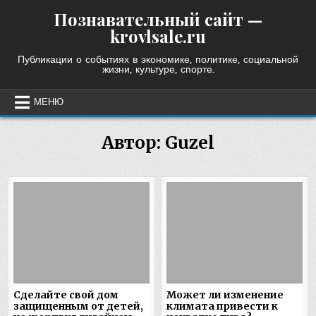
Skip
Познавательный сайт —
to
krovlsale.ru
content
Публикации о событиях в экономике, политике, социальной
жизни, культуре, спорте.
МЕНЮ
Автор:
Guzel
Сделайте свой дом
Может ли изменение
защищенным от детей,
климата привести к