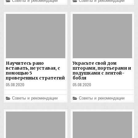
Posted
Posted
Советы и рекомендации
Советы и рекомендации
in
in
Научитесь рано
Украсьте свой дом
вставать, не уставая, с
шторами, портьерами и
помощью 5
подушками с лентой-
проверенных стратегий
бобля
05.08.2020
05.08.2020
Posted
Posted
Советы и рекомендации
Советы и рекомендации
in
in