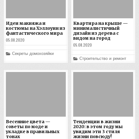
Идеи макияжа и
Квартира на крыше —
костюмы на Хэллоуин из
минималистичный
фантастического мира
дизайн из дерева с
видом на город
05.08.2020
05.08.2020
Posted
Секреты домохозяйки
in
Posted
Строительство и ремонт
in
Весенние цвета —
Тенденции в жизни
советы по моде и
2020: в этом году мы
укладке в правильных
увидим эти 3 стиля
тонах
жизни повсюду!