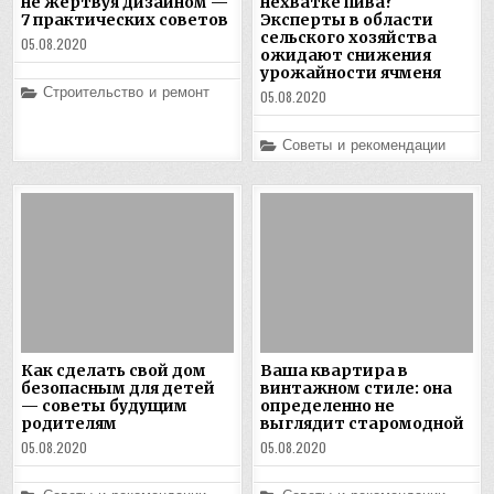
не жертвуя дизайном —
нехватке пива?
7 практических советов
Эксперты в области
сельского хозяйства
05.08.2020
ожидают снижения
урожайности ячменя
Posted
Строительство и ремонт
05.08.2020
in
Posted
Советы и рекомендации
in
Как сделать свой дом
Ваша квартира в
безопасным для детей
винтажном стиле: она
— советы будущим
определенно не
родителям
выглядит старомодной
05.08.2020
05.08.2020