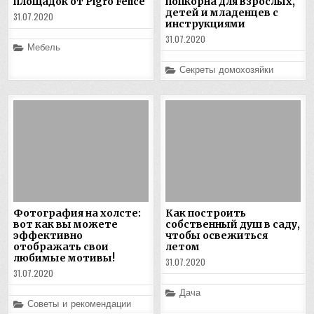
площадок от Pigro Felice
попкорна для взрослых,
детей и младенцев с
31.07.2020
инструкциями
31.07.2020
Posted
Мебель
in
Posted
Секреты домохозяйки
in
Фотография на холсте:
Как построить
вот как вы можете
собственный душ в саду,
эффективно
чтобы освежиться
отображать свои
летом
любимые мотивы!
31.07.2020
31.07.2020
Posted
Дача
in
Posted
Советы и рекомендации
in