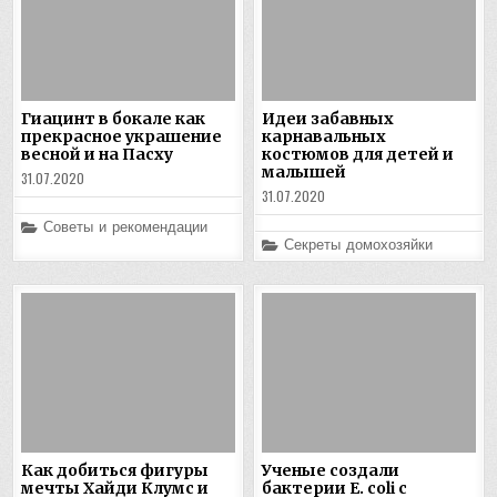
Гиацинт в бокале как
Идеи забавных
прекрасное украшение
карнавальных
весной и на Пасху
костюмов для детей и
малышей
31.07.2020
31.07.2020
Posted
Советы и рекомендации
in
Posted
Секреты домохозяйки
in
Как добиться фигуры
Ученые создали
мечты Хайди Клумс и
бактерии E. coli с