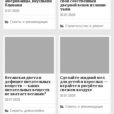
американцы, вкусными
свой собственный
блинами
дверной венок из мини-
тыкв
31.07.2020
30.07.2020
Posted
Советы и рекомендации
in
Posted
Строительство и ремонт
in
Веганская диета и
Сделайте жидкий мел
дефицит питательных
для детей и взрослых —
веществ — каких
играйте и рисуйте на
питательных веществ
свежем воздухе
не хватает веганам?
30.07.2020
30.07.2020
Posted
Советы и рекомендации
in
Posted
Секреты домохозяйки
in