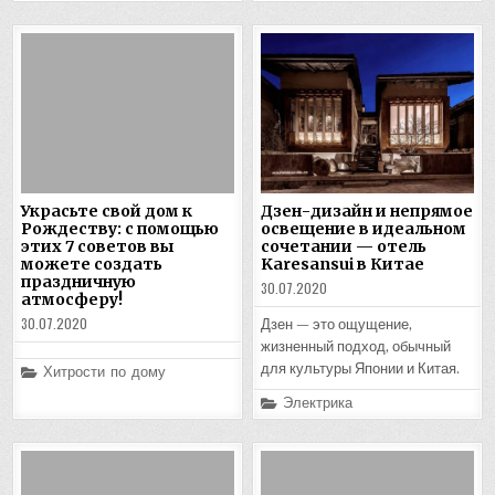
Украсьте свой дом к
Дзен-дизайн и непрямое
Рождеству: с помощью
освещение в идеальном
этих 7 советов вы
сочетании — отель
можете создать
Karesansui в Китае
праздничную
30.07.2020
атмосферу!
30.07.2020
Дзен — это ощущение,
жизненный подход, обычный
Posted
для культуры Японии и Китая.
Хитрости по дому
in
Posted
Электрика
in