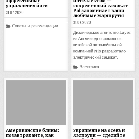
эффективные
интеллектом —
упражнения йоги
современный самокат
Pal запоминает ваши
31.07.2020
любимые маршруты
31.07.2020
Posted
Советы и рекомендации
in
Дизайнерское агентство Layer
из Англии одновременно с
китайской автомобильной
компанией Nio разработало
электрический самокат.
Posted
Электрика
in
Американские блины:
Украшение на осень и
позавтракайте, как
Хэллоуин — сделайте