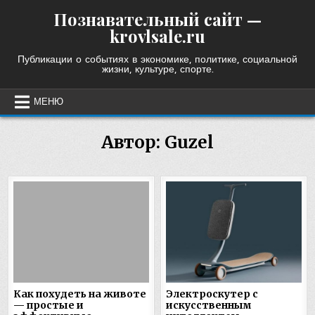
Skip
Познавательный сайт —
to
krovlsale.ru
content
Публикации о событиях в экономике, политике, социальной
жизни, культуре, спорте.
МЕНЮ
Автор:
Guzel
Как похудеть на животе
Электроскутер с
— простые и
искусственным