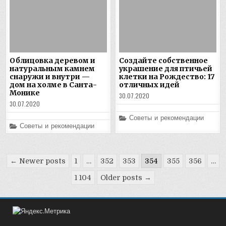
Облицовка деревом и
Создайте собственное
натуральным камнем
украшение для птичьей
снаружи и внутри —
клетки на Рождество: 17
дом на холме в Санта-
отличных идей
Монике
30.07.2020
30.07.2020
Posted
Советы и рекомендации
in
Posted
Советы и рекомендации
in
Пагинация
← Newer posts
1
…
352
353
354
355
356
…
записей
1 104
Older posts →