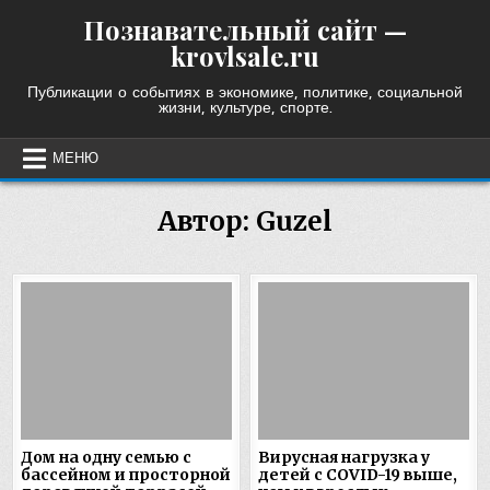
Skip
Познавательный сайт —
to
krovlsale.ru
content
Публикации о событиях в экономике, политике, социальной
жизни, культуре, спорте.
МЕНЮ
Автор:
Guzel
Дом на одну семью с
Вирусная нагрузка у
бассейном и просторной
детей с COVID-19 выше,