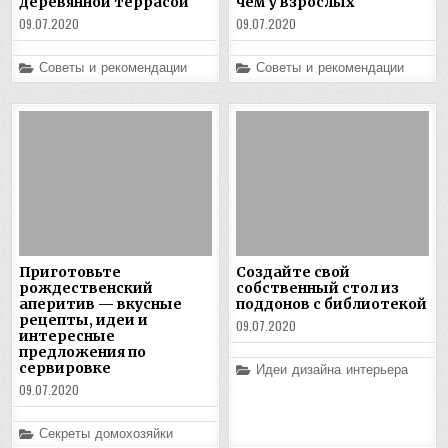
деревянной террасой
чем у взрослых
09.07.2020
09.07.2020
Posted
Posted
Советы и рекомендации
Советы и рекомендации
in
in
Приготовьте
Создайте свой
рождественский
собственный стол из
аперитив — вкусные
поддонов с библиотекой
рецепты, идеи и
09.07.2020
интересные
предложения по
сервировке
Posted
Идеи дизайна интерьера
in
09.07.2020
Posted
Секреты домохозяйки
in