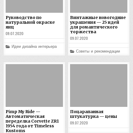
Руководство по
Винтажные новогодние
натуральной окраске
украшения — 25 идей
яиц
для романтического
торжества
09.07.2020
09.07.2020
Posted
Идеи дизайна интерьера
in
Posted
Советы и рекомендации
in
Pimp My Ride —
Поцарапанная
Автоматическая
штукатурка — цены
переделка Corvette ZR1
09.07.2020
1954 года от Timeless
Kustoms