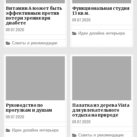
Витамин А может быть
Функциональная студия
эффективным против
13 кв.м.
потери зрения при
09.07.2020
диабете
09.07.2020
Posted
Идеи дизайна интерьера
in
Posted
Советы и рекомендации
in
Руководство по
Палатка из дерева Vista
прогулкам и душам
для увлекательного
отдыха на природе
09.07.2020
09.07.2020
Posted
Идеи дизайна интерьера
in
Posted
Советы и рекомендации