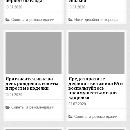
первого взгляда!
спальни
10.07.2020
10.07.2020
Posted
Posted
Советы и рекомендации
Идеи дизайна интерьера
in
in
Пригласительные на
Предотвратите
день рождения: советы
дефицит витамина B5 и
и простые поделки
воспользуйтесь
преимуществами для
10.07.2020
здоровья
09.07.2020
Posted
Советы и рекомендации
in
Posted
Советы и рекомендации
in