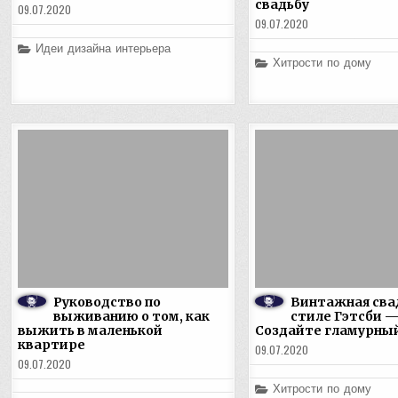
свадьбу
09.07.2020
09.07.2020
Posted
Идеи дизайна интерьера
in
Posted
Хитрости по дому
in
Руководство по
Винтажная сва
выживанию о том, как
стиле Гэтсби 
выжить в маленькой
Создайте гламурны
квартире
09.07.2020
09.07.2020
Posted
Хитрости по дому