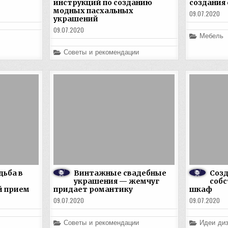
инструкций по созданию
создания
модных пасхальных
09.07.2020
украшений
09.07.2020
Posted
Мебель
in
Posted
Советы и рекомендации
in
дьба в
Винтажные свадебные
Созд
—
украшения — жемчуг
соб
й прием
придает романтику
шкаф
09.07.2020
09.07.2020
Posted
Posted
Советы и рекомендации
Идеи диз