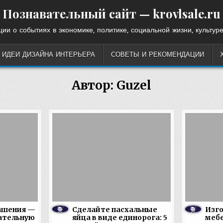
Познавательный сайт — krovlsale.ru
ии о событиях в экономике, политике, социальной жизни, культуре
ИДЕИ ДИЗАЙНА ИНТЕРЬЕРА
СОВЕТЫ И РЕКОМЕНДАЦИИ
Автор:
Guzel
ашения —
Сделайте пасхальные
Изг
ательную
яйца в виде единорога: 5
мебе