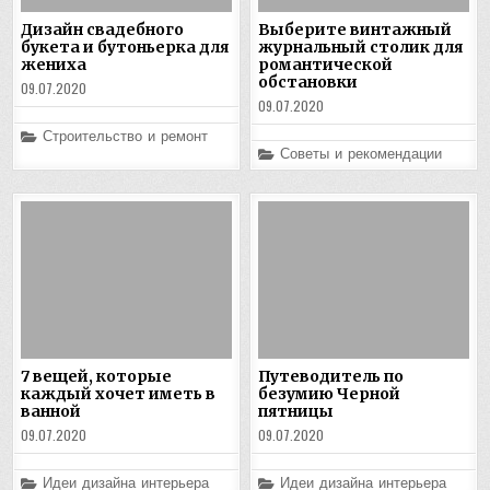
Дизайн свадебного
Выберите винтажный
букета и бутоньерка для
журнальный столик для
жениха
романтической
обстановки
09.07.2020
09.07.2020
Posted
Строительство и ремонт
in
Posted
Советы и рекомендации
in
7 вещей, которые
Путеводитель по
каждый хочет иметь в
безумию Черной
ванной
пятницы
09.07.2020
09.07.2020
Posted
Posted
Идеи дизайна интерьера
Идеи дизайна интерьера