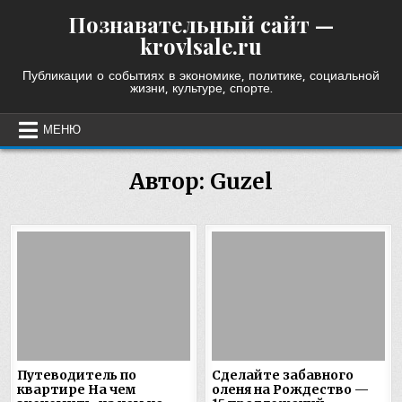
Skip
Познавательный сайт —
to
krovlsale.ru
content
Публикации о событиях в экономике, политике, социальной
жизни, культуре, спорте.
МЕНЮ
Автор:
Guzel
Путеводитель по
Сделайте забавного
квартире На чем
оленя на Рождество —