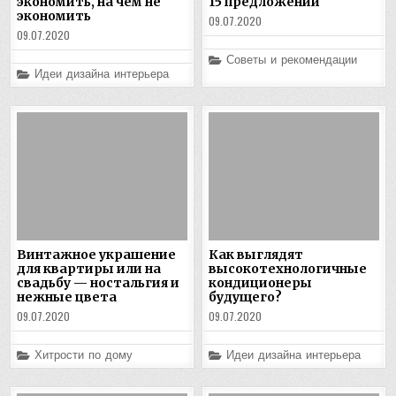
экономить, на чем не
15 предложений
экономить
09.07.2020
09.07.2020
Posted
Советы и рекомендации
in
Posted
Идеи дизайна интерьера
in
Винтажное украшение
Как выглядят
для квартиры или на
высокотехнологичные
свадьбу — ностальгия и
кондиционеры
нежные цвета
будущего?
09.07.2020
09.07.2020
Posted
Posted
Хитрости по дому
Идеи дизайна интерьера
in
in