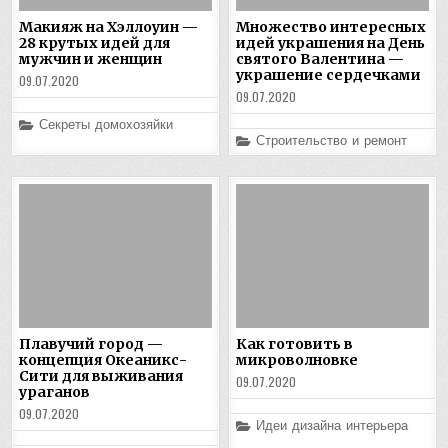
Макияж на Хэллоуин —
Множество интересных
28 крутых идей для
идей украшения на День
мужчин и женщин
святого Валентина —
украшение сердечками
09.07.2020
09.07.2020
Posted
Секреты домохозяйки
in
Posted
Строительство и ремонт
in
Плавучий город —
Как готовить в
концепция Океаникс-
микроволновке
Сити для выживания
09.07.2020
ураганов
09.07.2020
Posted
Идеи дизайна интерьера
in