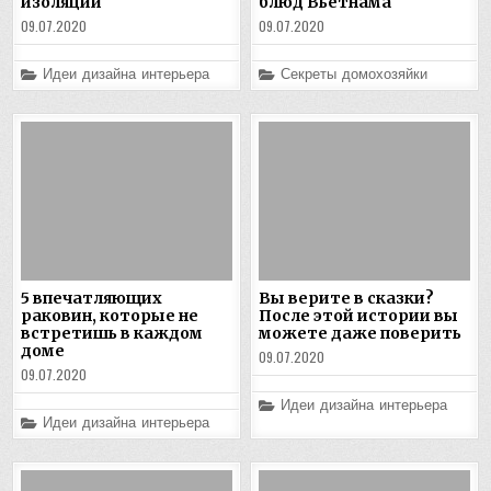
изоляции
блюд Вьетнама
09.07.2020
09.07.2020
Posted
Posted
Идеи дизайна интерьера
Секреты домохозяйки
in
in
5 впечатляющих
Вы верите в сказки?
раковин, которые не
После этой истории вы
встретишь в каждом
можете даже поверить
доме
09.07.2020
09.07.2020
Posted
Идеи дизайна интерьера
in
Posted
Идеи дизайна интерьера
in