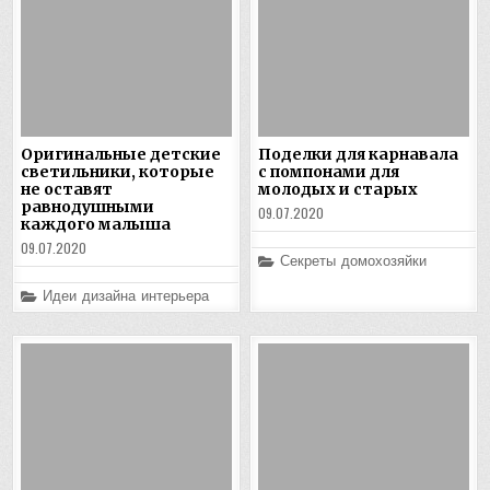
Оригинальные детские
Поделки для карнавала
светильники, которые
с помпонами для
не оставят
молодых и старых
равнодушными
09.07.2020
каждого малыша
09.07.2020
Posted
Секреты домохозяйки
in
Posted
Идеи дизайна интерьера
in