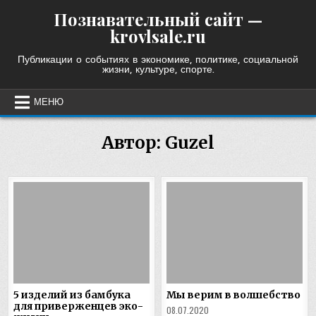
Skip
Познавательный сайт —
to
krovlsale.ru
content
Публикации о событиях в экономике, политике, социальной
жизни, культуре, спорте.
МЕНЮ
Автор:
Guzel
5 изделий из бамбука
Мы верим в волшебство
для приверженцев эко-
08.07.2020