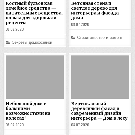
Костный бульон как
Бетонная стена и
лечебное средство —
светлое дерево для
питательные вещества,
интерьера и фасада
польза для здоровья и
дома
рецепты
08.07.2020
08.07.2020
Posted
Строительство и ремонт
in
Posted
Секреты домохозяйки
in
Небольшой дом с
Вертикальный
большими
деревянный фасад и
возможностями на
современный дизайн
колесах!
интерьера — Дом в лесу
08.07.2020
08.07.2020