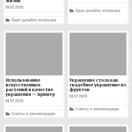
жизни
08.07.2020
Posted
Идеи дизайна интерьера
in
Posted
Идеи дизайна интерьера
in
Использование
Украшение стола как
искусственных
свадебное украшение из
растений в качестве
фруктов
украшения — пример
08.07.2020
08.07.2020
Posted
Советы и рекомендации
in
Posted
Советы и рекомендации
in