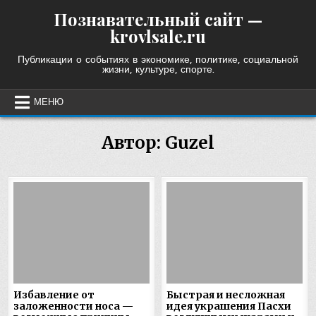
Skip
Познавательный сайт —
to
krovlsale.ru
content
Публикации о событиях в экономике, политике, социальной
жизни, культуре, спорте.
МЕНЮ
Автор:
Guzel
Избавление от
Быстрая и несложная
заложенности носа —
идея украшения Пасхи