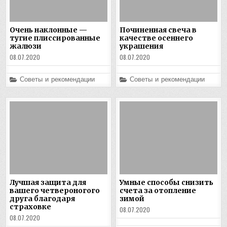
Очень наклонные —
Починенная свеча в
тугие плиссированные
качестве осеннего
жалюзи
украшения
08.07.2020
08.07.2020
Posted
Posted
Советы и рекомендации
Советы и рекомендации
in
in
Лучшая защита для
Умные способы снизить
вашего четвероногого
счета за отопление
друга благодаря
зимой
страховке
08.07.2020
08.07.2020