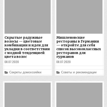
Скрытые радужные
Мишленовские
волосы — цветовые
рестораны в Германии
комбинации и идеи для
— откройте для себя
укладки в соответствии
список высококлассных
с модной тенденцией
ресторанов для
цвета волос
гурманов
08.07.2020
08.07.2020
Posted
Posted
Секреты домохозяйки
Советы и рекомендации
in
in