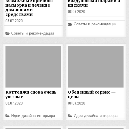
возможные причины
воздушными шарами и
насморка и лечение
нитками
домашними
08.07.2020
средствами
08.07.2020
Posted
Советы и рекомендации
in
Posted
Советы и рекомендации
in
Коттеджи снова очень
Обеденный сервис —
уютные.
цены
08.07.2020
08.07.2020
Posted
Posted
Идеи дизайна интерьера
Идеи дизайна интерьера
in
in