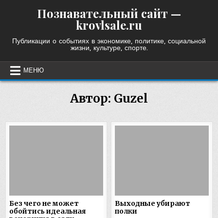
Skip
Познавательный сайт —
to
krovlsale.ru
content
Публикации о событиях в экономике, политике, социальной
жизни, культуре, спорте.
МЕНЮ
Автор:
Guzel
Без чего не может
Выходные убирают
обойтись идеальная
полки