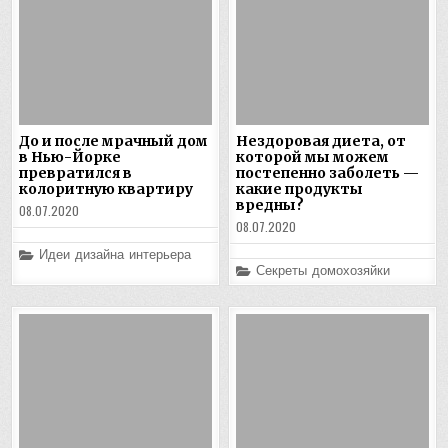
До и после мрачный дом
Нездоровая диета, от
в Нью-Йорке
которой мы можем
превратился в
постепенно заболеть —
колоритную квартиру
какие продукты
вредны?
08.07.2020
08.07.2020
Posted
Идеи дизайна интерьера
in
Posted
Секреты домохозяйки
in