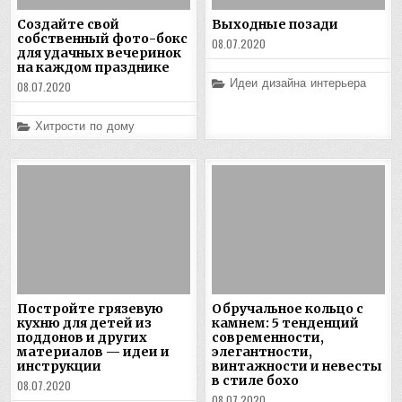
Создайте свой
Выходные позади
собственный фото-бокс
08.07.2020
для удачных вечеринок
на каждом празднике
Posted
Идеи дизайна интерьера
08.07.2020
in
Posted
Хитрости по дому
in
Постройте грязевую
Обручальное кольцо с
кухню для детей из
камнем: 5 тенденций
поддонов и других
современности,
материалов — идеи и
элегантности,
инструкции
винтажности и невесты
в стиле бохо
08.07.2020
08.07.2020