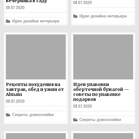
вечеринка в саду
08.07.2020
08.07.2020
Posted
Идеи дизайна интерьера
in
Posted
Идеи дизайна интерьера
in
Рецепты похудения на
Идеи упаковки
завтрак, обед и ужин от
оберточной бумагой —
Almain
советы по упаковке
подарков
08.07.2020
08.07.2020
Posted
Секреты домохозяйки
in
Posted
Секреты домохозяйки
in