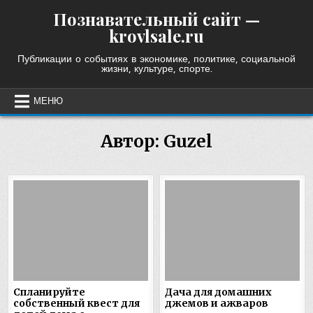
Skip
Познавательный сайт —
to
krovlsale.ru
content
Публикации о событиях в экономике, политике, социальной
жизни, культуре, спорте.
МЕНЮ
Автор:
Guzel
Спланируйте
Дача для домашних
собственный квест для
джемов и ажваров