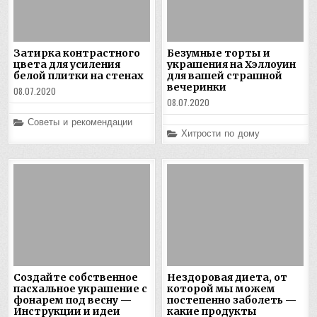
Затирка контрастного
Безумные торты и
цвета для усиления
украшения на Хэллоуин
белой плитки на стенах
для вашей страшной
вечеринки
08.07.2020
08.07.2020
Posted
Советы и рекомендации
in
Posted
Хитрости по дому
in
Создайте собственное
Нездоровая диета, от
пасхальное украшение с
которой мы можем
фонарем под весну —
постепенно заболеть —
Инструкции и идеи
какие продукты