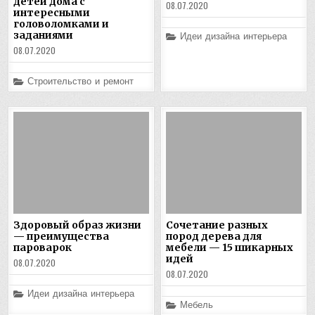
детей дома с
08.07.2020
интересными
головоломками и
заданиями
Posted
Идеи дизайна интерьера
in
08.07.2020
Posted
Строительство и ремонт
in
Здоровый образ жизни
Сочетание разных
— преимущества
пород дерева для
пароварок
мебели — 15 шикарных
идей
08.07.2020
08.07.2020
Posted
Идеи дизайна интерьера
in
Posted
Мебель
in