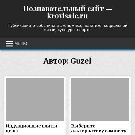
Skip
Познавательный сайт —
to
krovlsale.ru
content
Публикации о событиях в экономике, политике, социальной
жизни, культуре, спорте.
МЕНЮ
Автор:
Guzel
Индукционные плиты —
Выберите
цены
альтернативу самшиту