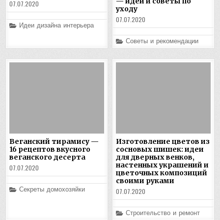
— идеи и советы по
07.07.2020
уходу
07.07.2020
Posted
Идеи дизайна интерьера
in
Posted
Советы и рекомендации
in
Веганский тирамису —
Изготовление цветов из
16 рецептов вкусного
сосновых шишек: идеи
веганского десерта
для дверных венков,
настенных украшений и
07.07.2020
цветочных композиций
своими руками
Posted
Секреты домохозяйки
07.07.2020
in
Posted
Строительство и ремонт
in