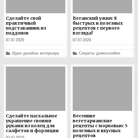
Сделайте свой
Веганский ужин: 8
практичный
быстрых и полезных
подстаканник из
рецептов с первого
поддонов
взгляда!
07.07.2020
07.07.2020
Posted
Posted
Идеи дизайна интерьера
Секреты домохозяйки
in
in
Сделайте пасхальное
Весенние
украшение своими
вегетарианские
руками из колец для
рецепты с морковью: 5
салфеток и форзиции
полезных и вкусных
рецептов
07.07.2020