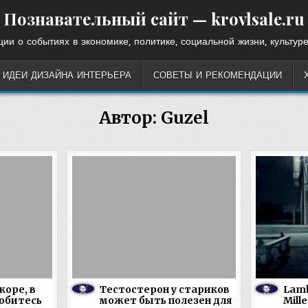
Познавательный сайт — krovlsale.ru
ии о событиях в экономике, политике, социальной жизни, культуре
ИДЕИ ДИЗАЙНА ИНТЕРЬЕРА
СОВЕТЫ И РЕКОМЕНДАЦИИ
Автор:
Guzel
коре, в
Тестостерон у стариков
Lamb
юбитесь
может быть полезен для
Mill