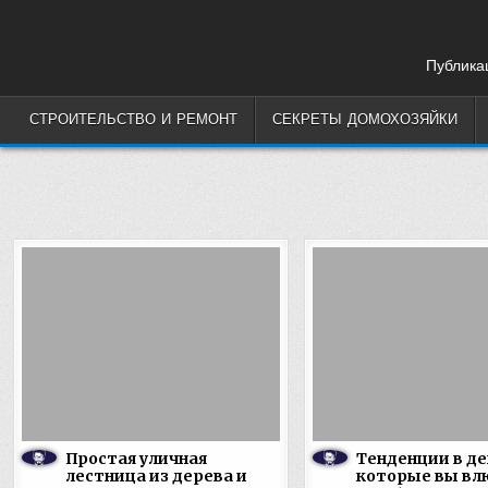
Skip
to
content
Публикац
СТРОИТЕЛЬСТВО И РЕМОНТ
СЕКРЕТЫ ДОМОХОЗЯЙКИ
Простая уличная
Тенденции в де
лестница из дерева и
которые вы вл