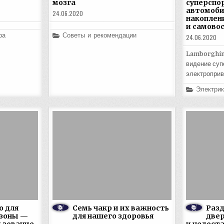
мозга
суперспо
автомоби
24.06.2020
накоплен
и самово
Posted
ра
Советы и рекомендации
24.06.2020
in
Lamborghini
видение суп
электроприв
Posted
Электрик
in
o для
Семь чакр и их важность
Раз
зоны —
для нашего здоровья
две