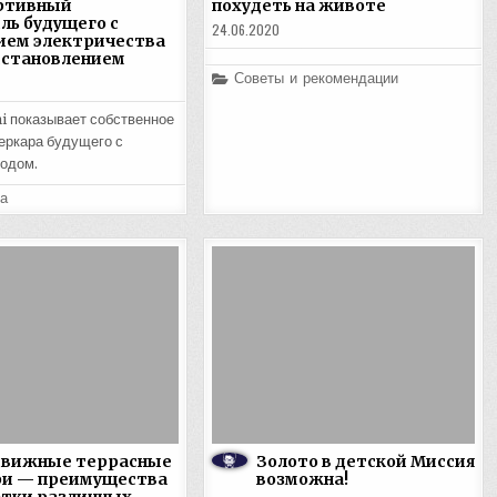
ртивный
похудеть на животе
ль будущего с
24.06.2020
ием электричества
сстановлением
Posted
Советы и рекомендации
in
 показывает собственное
еркара будущего с
одом.
а
движные террасные
Золото в детской Миссия
ри — преимущества
возможна!