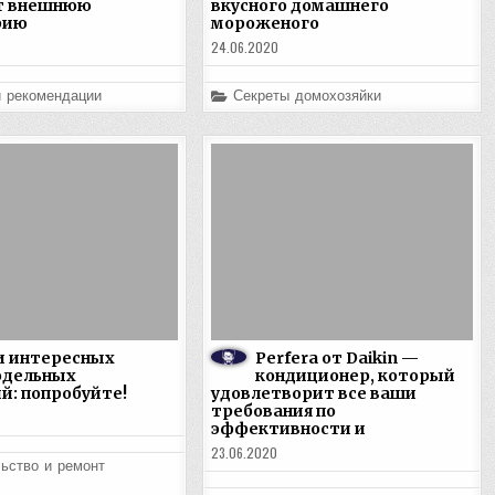
т внешнюю
вкусного домашнего
рию
мороженого
24.06.2020
Posted
и рекомендации
Секреты домохозяйки
in
и интересных
Perfera от Daikin —
одельных
кондиционер, который
й: попробуйте!
удовлетворит все ваши
требования по
эффективности и
23.06.2020
ьство и ремонт