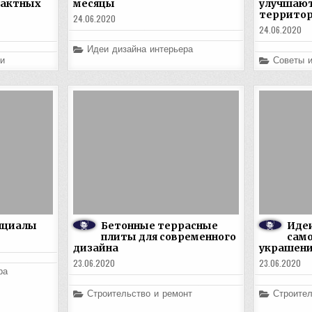
пактных
месяцы
улучшаю
террито
24.06.2020
24.06.2020
Posted
Идеи дизайна интерьера
in
Posted
и
Советы 
in
нциалы
Бетонные террасные
Иде
плиты для современного
сам
дизайна
украшени
23.06.2020
23.06.2020
ра
Posted
Posted
Строительство и ремонт
Строител
in
in