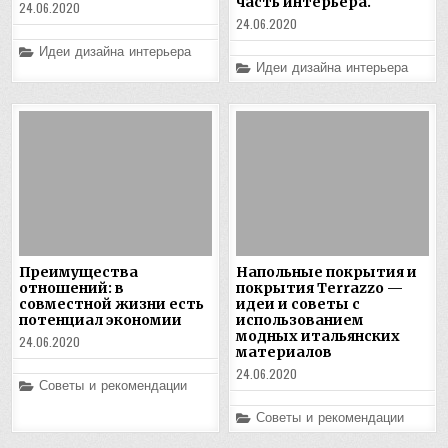
часть интерьера.
24.06.2020
24.06.2020
Posted
Идеи дизайна интерьера
in
Posted
Идеи дизайна интерьера
in
Преимущества
Напольные покрытия и
отношений: в
покрытия Terrazzo —
совместной жизни есть
идеи и советы с
потенциал экономии
использованием
модных итальянских
24.06.2020
материалов
24.06.2020
Posted
Советы и рекомендации
in
Posted
Советы и рекомендации
in