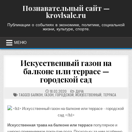
Skip
Познавательный сайт —
to
krovlsale.ru
content
Публикации о событиях в экономике, политике, социальной
жизни, культуре, спорте.
МЕНЮ
Искусственный газон на
балконе или террасе —
городской сад
POSTED
18.03.2020
ДАЧА
IN
TAGGED
БАЛКОН
,
ГАЗОН
,
ГОРОДСКОЙ
,
ИСКУССТВЕННЫЙ
,
ТЕРРАСА
Искусственная трава на балконе или террасе
популярное и
широко применяемое покрытие пола. Поскольку за ним особенно