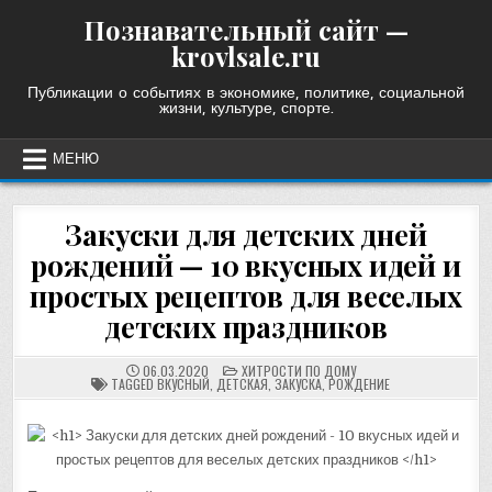
Skip
Познавательный сайт —
to
krovlsale.ru
content
Публикации о событиях в экономике, политике, социальной
жизни, культуре, спорте.
МЕНЮ
Закуски для детских дней
рождений — 10 вкусных идей и
простых рецептов для веселых
детских праздников
POSTED
06.03.2020
ХИТРОСТИ ПО ДОМУ
IN
TAGGED
ВКУСНЫЙ
,
ДЕТСКАЯ
,
ЗАКУСКА
,
РОЖДЕНИЕ