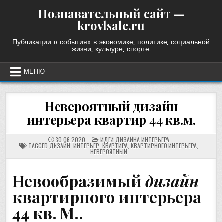
Skip
Познавательный сайт —
to
krovlsale.ru
content
Публикации о событиях в экономике, политике, социальной
жизни, культуре, спорте.
МЕНЮ
Невероятный дизайн
интерьера квартир 44 кв.м.
POSTED
30.06.2020
ИДЕИ ДИЗАЙНА ИНТЕРЬЕРА
IN
TAGGED
ДИЗАЙН
,
ИНТЕРЬЕР
,
КВАРТИРА
,
КВАРТИРНОГО ИНТЕРЬЕРА
,
НЕВЕРОЯТНЫЙ
Невообразимый
дизайн
квартирного интерьера
44 кв. М..