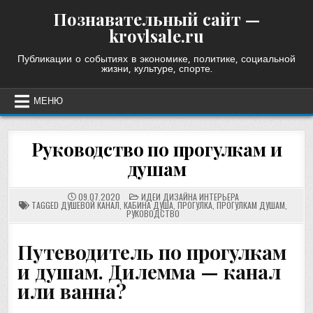
Skip
Познавательный сайт —
to
krovlsale.ru
content
Публикации о событиях в экономике, политике, социальной
жизни, культуре, спорте.
МЕНЮ
Руководство по прогулкам и
душам
POSTED
09.07.2020
ИДЕИ ДИЗАЙНА ИНТЕРЬЕРА
IN
TAGGED
ДУШЕВОЙ КАНАЛ
,
КАБИНА ДУША
,
ПРОГУЛКА
,
ПРОГУЛКАМ ДУШАМ
,
РУКОВОДСТВО
Путеводитель по прогулкам
и душам. Дилемма — канал
или ванна?