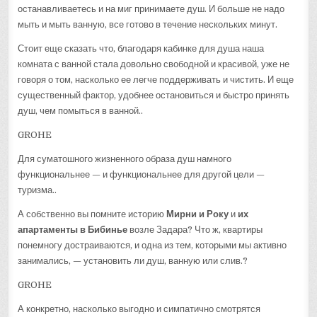
останавливаетесь и на миг принимаете душ. И больше не надо
мыть и мыть ванную, все готово в течение нескольких минут.
Стоит еще сказать что, благодаря кабинке для душа наша
комната с ванной стала довольно свободной и красивой, уже не
говоря о том, насколько ее легче поддерживать и чистить. И еще
существенный фактор, удобнее остановиться и быстро принять
душ, чем помыться в ванной..
GROHE
Для суматошного жизненного образа душ намного
функциональнее — и функциональнее для другой цели —
туризма..
А собственно вы помните историю
Мирни и Року
и
их
апартаменты в Бибинье
возле Задара? Что ж, квартиры
понемногу достраиваются, и одна из тем, которыми мы активно
занимались, — установить ли душ, ванную или слив.?
GROHE
А конкретно, насколько выгодно и симпатично смотрятся