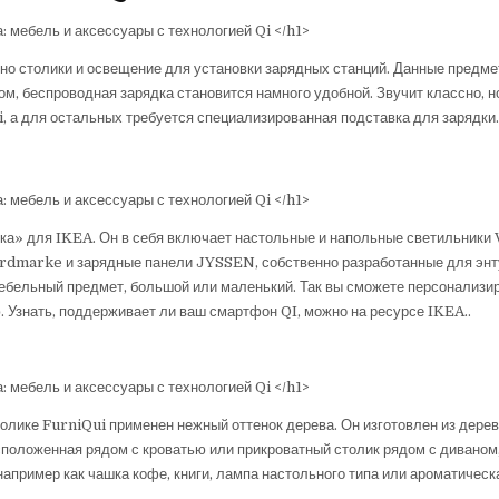
нно столики и освещение для установки зарядных станций. Данные предм
м, беспроводная зарядка становится намного удобной. Звучит классно, н
 а для остальных требуется специализированная подставка для зарядки.
ка» для IKEA. Он в себя включает настольные и напольные светильники 
ordmarke и зарядные панели JYSSEN, собственно разработанные для энт
мебельный предмет, большой или маленький. Так вы сможете персонализи
 Узнать, поддерживает ли ваш смартфон QI, можно на ресурсе IKEA..
олике FurniQui применен нежный оттенок дерева. Он изготовлен из дере
сположенная рядом с кроватью или прикроватный столик рядом с диваном
апример как чашка кофе, книги, лампа настольного типа или ароматическ