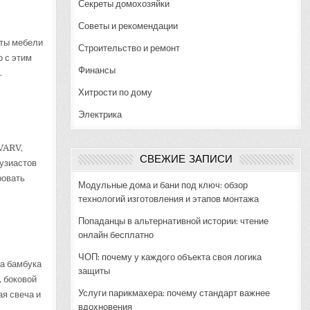
Секреты домохозяйки
Советы и рекомендации
еты мебели
Строительство и ремонт
о с этим
Финансы
.
Хитрости по дому
Электрика
VARV,
СВЕЖИЕ ЗАПИСИ
узиастов
ровать
Модульные дома и бани под ключ: обзор
технологий изготовления и этапов монтажа
Попаданцы в альтернативной истории: чтение
онлайн бесплатно
ЧОП: почему у каждого объекта своя логика
ва бамбука
защиты
, боковой
Услуги парикмахера: почему стандарт важнее
ая свеча и
вдохновения