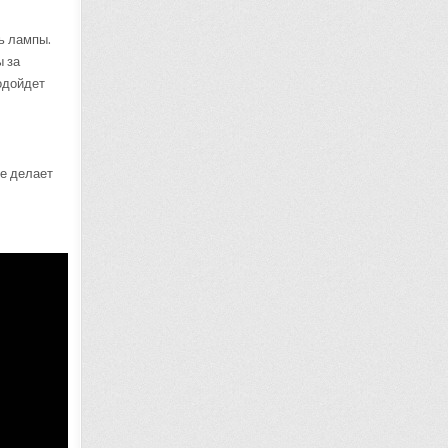
ь лампы.
ы за
одойдет
же делает