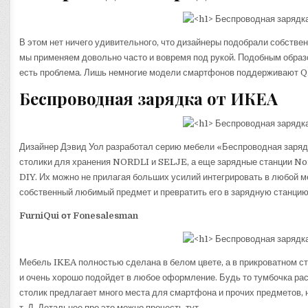
В этом нет ничего удивительного, что дизайнеры подобрали собстве
мы применяем довольно часто и вовремя под рукой. Подобным образо
есть проблема. Лишь немногие модели смартфонов поддерживают Qi,
Беспроводная зарядка от ИКЕА
Дизайнер Дэвид Уол разработал серию мебели «Беспроводная заряд
столики для хранения NORDLI и SELJE, а еще зарядные станции N
DIY. Их можно не прилагая больших усилий интегрировать в любой 
собственный любимый предмет и превратить его в зарядную станцию.
FurniQui от Fonesalesman
Мебель IKEA полностью сделана в белом цвете, а в прикроватном ст
и очень хорошо подойдет в любое оформление. Будь то тумбочка ра
столик предлагает много места для смартфона и прочих предметов, н
т. Д. Детальнее про это можно прочесть тут.