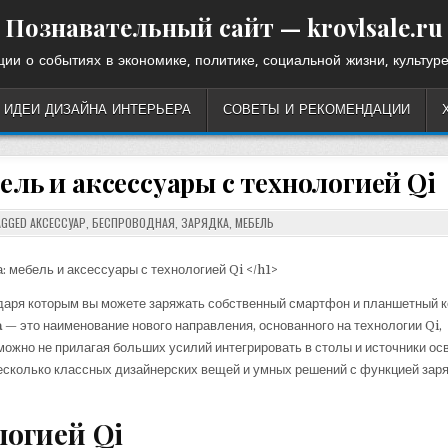
Познавательный сайт — krovlsale.ru
ии о событиях в экономике, политике, социальной жизни, культуре
ИДЕИ ДИЗАЙНА ИНТЕРЬЕРА
СОВЕТЫ И РЕКОМЕНДАЦИИ
ель и аксессуары с технологией Qi
GGED
АКСЕССУАР
,
БЕСПРОВОДНАЯ
,
ЗАРЯДКА
,
МЕБЕЛЬ
годаря которым вы можете заряжать собственный смартфон и планшетный 
а
— это наименование нового направления, основанного на технологии Qi,
жно не прилагая больших усилий интегрировать в столы и источники ос
несколько классных дизайнерских вещей и умных решений с функцией заря
логией Qi