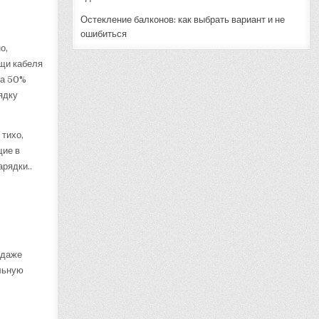
Остекление балконов: как выбрать вариант и не
ошибиться
о,
ощи кабеля
на 50%
ядку
 тихо,
щие в
арядки..
 даже
льную