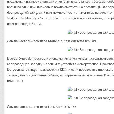
предметы, к примеру визитки и очки. Зарядная станция убеждает собс
время покупки принципиально важно смотреть на логотип Qi. Это оп
беспроводной зарядки. К ним можно отнести знаменитые изготовител
Nokia, Blackberry и Yotaphone. Логотип Qi ясно показывает, что п
по беспроводной сети..
Лампа настольного типа Mandalakis и система MyEki
В этом будто бы простом и очень минималистичном настольном свет
беспроводную зарядку маленьких устройств и смартфонов. Производ
Встроенная станция называется «EKI» и если перевести с японского
зарядку без подключения кабеля, но и чрезвычайно практична. Изящ
или столы..
Лампа настольного типа LED8 от TUNTO