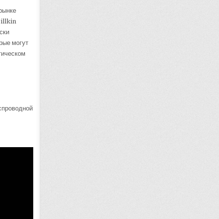
 рынке
illkin
ски
рые могут
ктическом
еспроводной