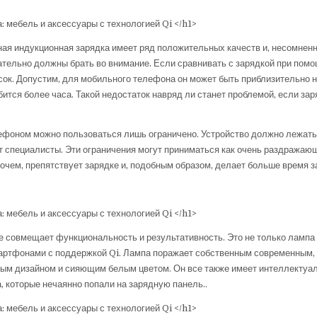
дная индукционная зарядка имеет ряд положительных качеств и, несомненн
зательно должны брать во внимание. Если сравнивать с зарядкой при пом
сок. Допустим, для мобильного телефона он может быть приблизительно 
ится более часа. Такой недостаток навряд ли станет проблемой, если зар
елефоном можно пользоваться лишь ограничено. Устройство должно лежать
т специалисты. Эти ограничения могут приниматься как очень раздражаю
прочем, препятствует зарядке и, подобным образом, делает больше время з
 совмещает функциональность и результативность. Это не только лампа
 спартфонами с поддержкой Qi. Лампа поражает собственным современным,
ым дизайном и сияющим белым цветом. Он все также имеет интеллектуа
, которые нечаянно попали на зарядную панель..