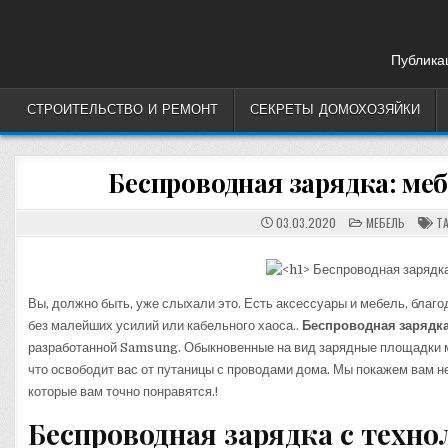
Skip
to
content
Публикац
СТРОИТЕЛЬСТВО И РЕМОНТ
СЕКРЕТЫ ДОМОХОЗЯЙКИ
Беспроводная зарядка: меб
POSTED
03.03.2020
МЕБЕЛЬ
TA
IN
Вы, должно быть, уже слыхали это. Есть аксессуары и мебель, бла
без малейших усилий или кабельного хаоса..
Беспроводная зарядк
разработанной Samsung. Обыкновенные на вид зарядные площадки мо
что освободит вас от путаницы с проводами дома. Мы покажем вам 
которые вам точно понравятся.!
Беспроводная зарядка с техно