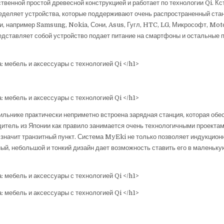
твенной простой древесной конструкцией и работает по технологии Qi. Кст
ределяет устройства, которые поддерживают очень распространенный ста
и, например Samsung, Nokia, Сони, Asus, Гугл, HTC, LG, Микрософт, Mot
редставляет собой устройство подает питание на смартфоны и остальные
ильнике практически неприметно встроена зарядная станция, которая обе
итель из Японии как правило занимается очень технологичными проектам
 значит транзитный пункт. Система MyEki не только позволяет индукцио
ный, небольшой и тонкий дизайн дает возможность ставить его в маленьк