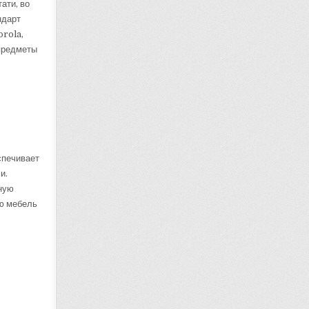
ати, во
ндарт
orola,
 предметы
спечивает
и.
нную
ую мебель