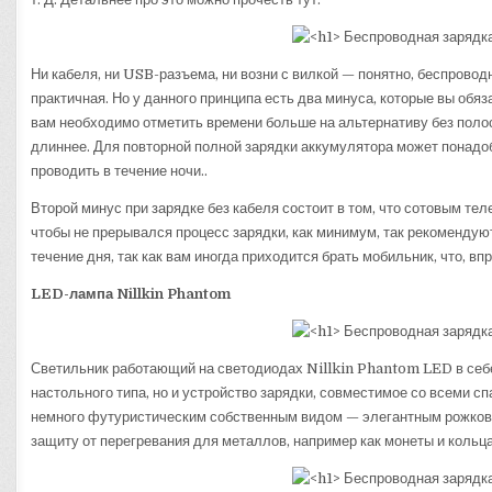
Ни кабеля, ни USB-разъема, ни возни с вилкой — понятно, беспрово
практичная. Но у данного принципа есть два минуса, которые вы обя
вам необходимо отметить времени больше на альтернативу без поло
длиннее. Для повторной полной зарядки аккумулятора может понадоб
проводить в течение ночи..
Второй минус при зарядке без кабеля состоит в том, что сотовым т
чтобы не прерывался процесс зарядки, как минимум, так рекомендую
течение дня, так как вам иногда приходится брать мобильник, что, в
LED-лампа Nillkin Phantom
Светильник работающий на светодиодах Nillkin Phantom LED в себе
настольного типа, но и устройство зарядки, совместимое со всеми
немного футуристическим собственным видом — элегантным рожков
защиту от перегревания для металлов, например как монеты и кольца