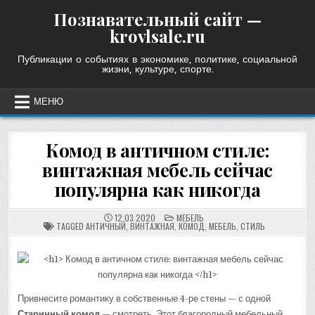
Skip
Познавательный сайт —
to
krovlsale.ru
content
Публикации о событиях в экономике, политике, социальной
жизни, культуре, спорте.
МЕНЮ
Комод в античном стиле:
винтажная мебель сейчас
популярна как никогда
POSTED
12.03.2020
МЕБЕЛЬ
IN
TAGGED
АНТИЧНЫЙ
,
ВИНТАЖНАЯ
,
КОМОД
,
МЕБЕЛЬ
,
СТИЛЬ
Привнесите романтику в собственные 4-ре стены — с одной
Старинный комод
— смотреть. Этот благородный мебельный