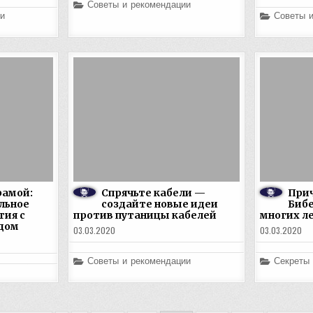
Posted
Советы и рекомендации
in
Posted
и
Советы 
in
рамой:
Спрячьте кабели —
При
льное
создайте новые идеи
Бибе
тия с
против путаницы кабелей
многих ле
дом
03.03.2020
03.03.2020
Posted
Posted
Советы и рекомендации
Секреты
in
in