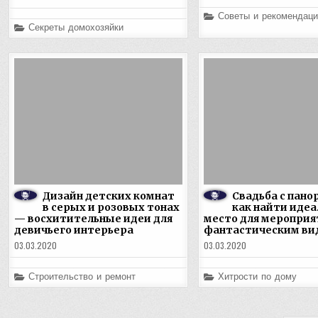
Posted
Советы и рекомендаци
in
Posted
Секреты домохозяйки
in
Дизайн детских комнат
Свадьба с пано
в серых и розовых тонах
как найти идеа
— восхитительные идеи для
место для мероприя
девичьего интерьера
фантастическим ви
03.03.2020
03.03.2020
Posted
Posted
Строительство и ремонт
Хитрости по дому
in
in