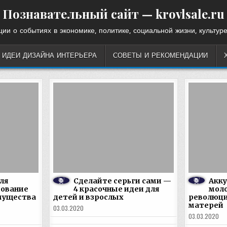
Познавательный сайт — krovlsale.ru
ии о событиях в экономике, политике, социальной жизни, культуре
ИДЕИ ДИЗАЙНА ИНТЕРЬЕРА
СОВЕТЫ И РЕКОМЕНДАЦИИ
ля
Сделайте серьги сами —
Акк
дование
4 красочные идеи для
мол
мущества
детей и взрослых
революци
матерей
03.03.2020
03.03.2020