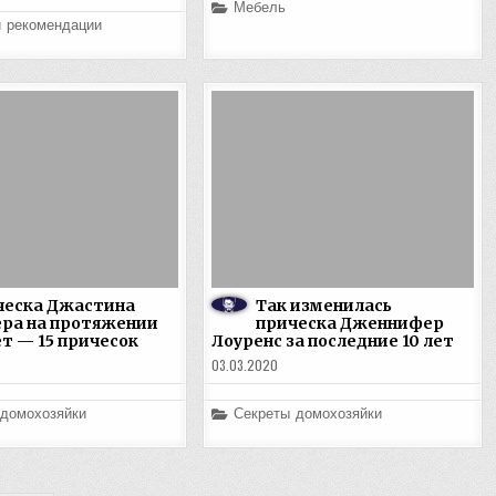
Posted
Мебель
in
и рекомендации
ческа Джастина
Так изменилась
ра на протяжении
прическа Дженнифер
т — 15 причесок
Лоуренс за последние 10 лет
03.03.2020
Posted
 домохозяйки
Секреты домохозяйки
in