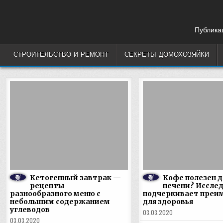
Skip
to
content
Публикац
СТРОИТЕЛЬСТВО И РЕМОНТ
СЕКРЕТЫ ДОМОХОЗЯЙКИ
Кетогенный завтрак —
Кофе полезен д
рецепты
печени? Иссле
разнообразного меню с
подчеркивает преи
небольшим содержанием
для здоровья
углеводов
03.03.2020
03.03.2020