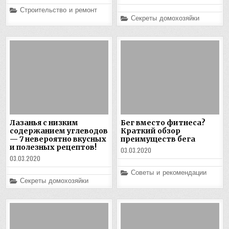
Posted
Строительство и ремонт
in
Posted
Секреты домохозяйки
in
Лазанья с низким
Бег вместо фитнеса?
содержанием углеводов
Краткий обзор
— 7 невероятно вкусных
преимуществ бега
и полезных рецептов!
03.03.2020
03.03.2020
Posted
Советы и рекомендации
in
Posted
Секреты домохозяйки
in