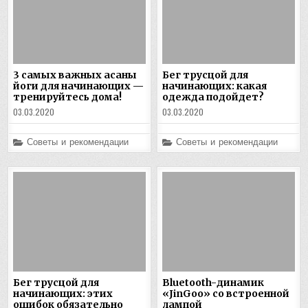
3 самых важных асаны
Бег трусцой для
йоги для начинающих —
начинающих: какая
тренируйтесь дома!
одежда подойдет?
03.03.2020
03.03.2020
Posted
Posted
Советы и рекомендации
Советы и рекомендации
in
in
Бег трусцой для
Bluetooth-динамик
начинающих: этих
«JinGoo» со встроенной
ошибок обязательно
лампой