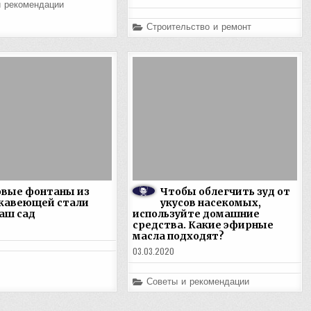
и рекомендации
Posted
Строительство и ремонт
in
овые фонтаны из
Чтобы облегчить зуд от
жавеющей стали
укусов насекомых,
ваш сад
используйте домашние
средства. Какие эфирные
масла подходят?
03.03.2020
Posted
Советы и рекомендации
in