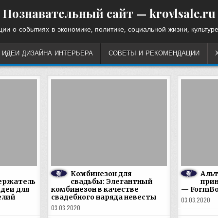
Познавательный сайт — krovlsale.ru
ии о событиях в экономике, политике, социальной жизни, культуре
ИДЕИ ДИЗАЙНА ИНТЕРЬЕРА
СОВЕТЫ И РЕКОМЕНДАЦИИ
Комбинезон для
Альт
ержатель
свадьбы: Элегантный
прин
идеи для
комбинезон в качестве
— FormB
елий
свадебного наряда невесты
03.03.2020
03.03.2020