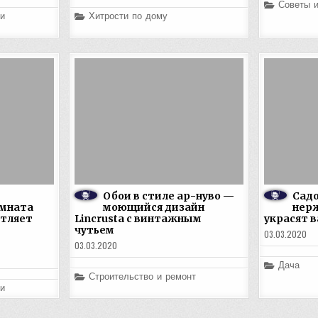
Posted
Советы 
in
Posted
и
Хитрости по дому
in
Обои в стиле ар-нуво —
Сад
мната
моющийся дизайн
нер
атляет
Lincrusta с винтажным
украсят 
чутьем
03.03.2020
03.03.2020
Posted
Дача
in
Posted
Строительство и ремонт
in
и