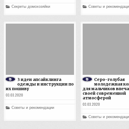
Posted
Posted
Секреты домохозяйки
Советы и рекомендаци
in
in
3 идеи апсайклинга
Серо-голубая
одежды и инструкции по
молодежная ко
их пошиву
для мальчиков впеч
своей современной
03.03.2020
атмосферой
03.03.2020
Posted
Советы и рекомендации
in
Posted
Советы и рекомендаци
in