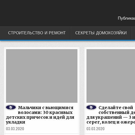
Skip
to
content
Публикац
СТРОИТЕЛЬСТВО И РЕМОНТ
СЕКРЕТЫ ДОМОХОЗЯЙКИ
Мальчики с вьющимися
Сделайте свой
волосами: 30 красивых
собственный д
детских причесок и идей для
для украшений — 3 
укладки
серег, колец и ожер
03.03.2020
03.03.2020