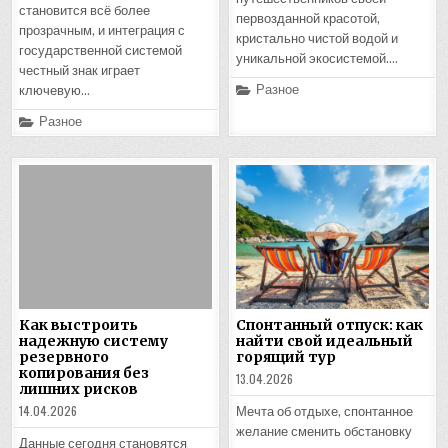
становится всё более
первозданной красотой,
прозрачным, и интеграция с
кристально чистой водой и
государственной системой
уникальной экосистемой….
честный знак играет
Posted
Разное
ключевую…
in
Posted
Разное
in
Как выстроить
Спонтанный отпуск: как
надежную систему
найти свой идеальный
резервного
горящий тур
копирования без
13.04.2026
лишних рисков
14.04.2026
Мечта об отдыхе, спонтанное
желание сменить обстановку
Данные сегодня становятся