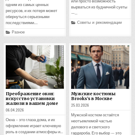
или просто возможность
одним из самых ценных
вырваться из будничной суеты
ресурсов, и их потеря может
—…
обернуться серьезными
Posted
Советы и рекомендации
последствиями….
in
Posted
Разное
in
Преображение окон:
Мужские костюмы
искусство установки
Brooks’s в Москве
жалюзи в вашем доме
25.03.2026
06.04.2026
Мужской костюм остаётся
Окна – это глаза дома, и их
неотъемлемой частью
оформление играет ключевую
делового и светского
роль в создании атмосферы и…
гардероба. Его выбор — это