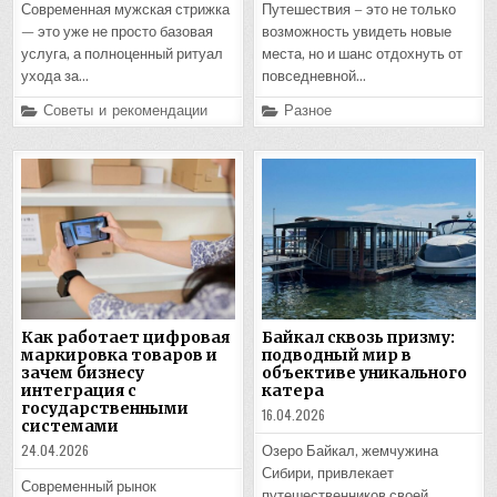
Современная мужская стрижка
Путешествия – это не только
— это уже не просто базовая
возможность увидеть новые
услуга, а полноценный ритуал
места, но и шанс отдохнуть от
ухода за…
повседневной…
Posted
Posted
Советы и рекомендации
Разное
in
in
Как работает цифровая
Байкал сквозь призму:
маркировка товаров и
подводный мир в
зачем бизнесу
объективе уникального
интеграция с
катера
государственными
16.04.2026
системами
24.04.2026
Озеро Байкал, жемчужина
Сибири, привлекает
Современный рынок
путешественников своей