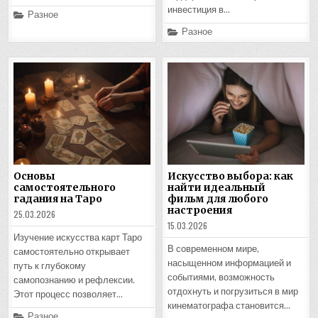
инвестиция в…
Posted
Разное
in
Posted
Разное
in
Основы
Искусство выбора: как
самостоятельного
найти идеальный
гадания на Таро
фильм для любого
настроения
25.03.2026
15.03.2026
Изучение искусства карт Таро
В современном мире,
самостоятельно открывает
насыщенном информацией и
путь к глубокому
событиями, возможность
самопознанию и рефлексии.
отдохнуть и погрузиться в мир
Этот процесс позволяет…
кинематографа становится…
Posted
Разное