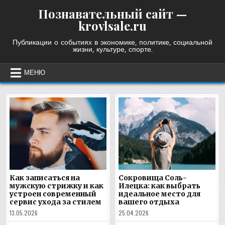
Skip
Познавательный сайт —
to
krovlsale.ru
content
Публикации о событиях в экономике, политике, социальной
жизни, культуре, спорте.
МЕНЮ
Как записаться на
Сокровища Соль-
мужскую стрижку и как
Илецка: как выбрать
устроен современный
идеальное место для
сервис ухода за стилем
вашего отдыха
13.05.2026
25.04.2026