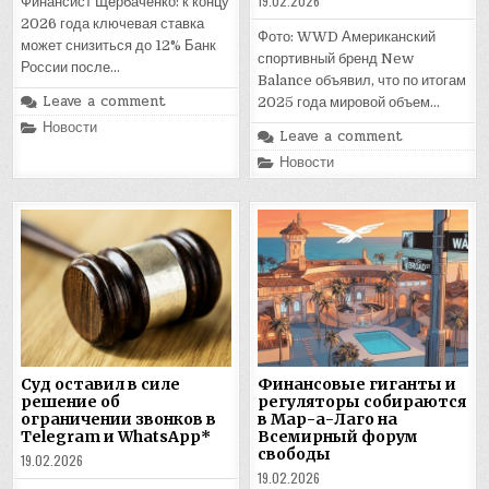
19.02.2026
Финансист Щербаченко: к концу
2026 года ключевая ставка
Фото: WWD Американский
может снизиться до 12% Банк
спортивный бренд New
России после…
Balance объявил, что по итогам
Leave a comment
2025 года мировой объем…
Posted
Новости
Leave a comment
in
Posted
Новости
in
Суд оставил в силе
Финансовые гиганты и
решение об
регуляторы собираются
ограничении звонков в
в Мар-а-Лаго на
Telegram и WhatsApp*
Всемирный форум
свободы
19.02.2026
19.02.2026