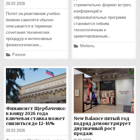
20.02.2026
стремительно: формат встреч,
конференций и
Полет на реактивном учебно-
образовательных программ
боевом самолёте обычно
становится гибким,
описывается в терминах
технологичным и
сочетания технических
ориентированным…
процедур и интенсивных
физиологических…
Posted
Мебель
in
Posted
Разное
in
Финансист Щербаченко:
к концу 2026 года
New Balance пятый год
ключевая ставка может
подряд демонстрирует
снизиться до 12–14%
двузначный рост
20.02.2026
продаж