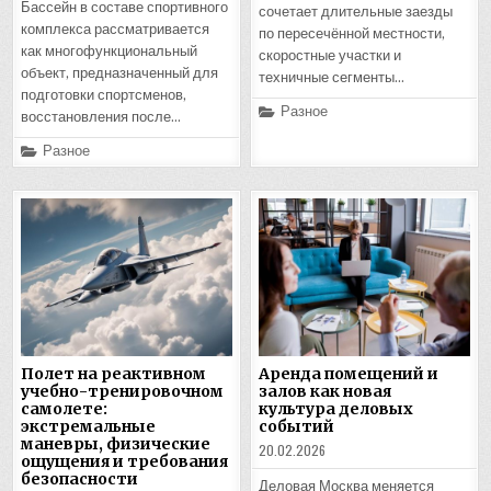
Бассейн в составе спортивного
сочетает длительные заезды
комплекса рассматривается
по пересечённой местности,
как многофункциональный
скоростные участки и
объект, предназначенный для
техничные сегменты…
подготовки спортсменов,
Posted
Разное
восстановления после…
in
Posted
Разное
in
Полет на реактивном
Аренда помещений и
учебно-тренировочном
залов как новая
самолете:
культура деловых
экстремальные
событий
маневры, физические
20.02.2026
ощущения и требования
безопасности
Деловая Москва меняется