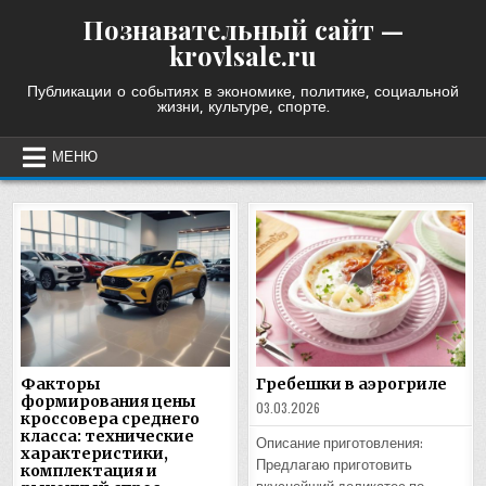
Skip
Познавательный сайт —
to
krovlsale.ru
content
Публикации о событиях в экономике, политике, социальной
жизни, культуре, спорте.
МЕНЮ
Факторы
Гребешки в аэрогриле
формирования цены
03.03.2026
кроссовера среднего
класса: технические
Описание приготовления:
характеристики,
Предлагаю приготовить
комплектация и