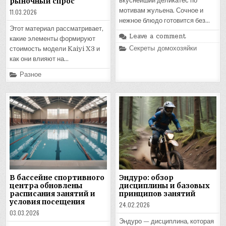
рыночный спрос
вкуснейший деликатес по
мотивам жульена. Сочное и
11.03.2026
нежное блюдо готовится без…
Этот материал рассматривает,
Leave a comment
какие элементы формируют
Posted
Секреты домохозяйки
стоимость модели Kaiyi X3 и
in
как они влияют на…
Posted
Разное
in
В бассейне спортивного
Эндуро: обзор
центра обновлены
дисциплины и базовых
расписания занятий и
принципов занятий
условия посещения
24.02.2026
03.03.2026
Эндуро — дисциплина, которая