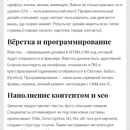
шрифты, кнопки, иконки, анимацию. Важно не только красиво, но и
удобно (UX — пользовательский опыт). Профессиональный
дизайн учитывает, куда смотрит пользователь, как двигается
мышь, где скорее нажмёт. Результат: дизайн-макеты всех типов
страниц (главная, каталог, карточка товара, контакты).
Вёрстка и программирование
Вёрстка — превращение дизайна в HTML/CSS код, который
будет открываться в браузере. Вёрстка должна быть адаптивной
(хорошо выглядеть на телефонах, планшетах и ПК) и
кроссбраузерной (одинаково отображаться в Chrome, Safari,
Firefox). Программирование — написание серверной логики:
формы, корзина, личный кабинет, интеграция с CRM или 1С.
Наполнение контентом и seo
Заказчик предоставляет тексты, фото, описания товаров.
Специалисты оптимизируют их под поисковые системы:
прописывают Title, Description, H1, H2, alt-теги для картинок,
создают структуру ссылок. Также настраивают метатеги для