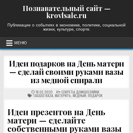
Skip
Познавательный сайт —
to
krovlsale.ru
content
Публикации о событиях в экономике, политике, социальной
жизни, культуре, спорте.
МЕНЮ
Идеи подарков на День матери
— сделай своими руками вазы
из медной спирали
POSTED
18.03.2020
СЕКРЕТЫ ДОМОХОЗЯЙКИ
IN
TAGGED
ВАЗА
,
МАТЕРИТЬ
,
МЕДНЫЙ
,
ПОДАРОК
Идеи презентов на День
матери — сделайте
собственными руками вазы