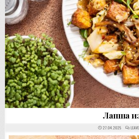
Лапша из
27.04.2025
LEAV