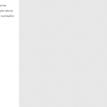
и на
ую пасту.
 сытный и