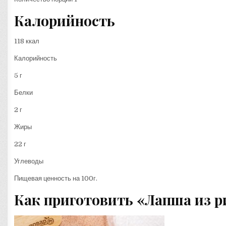
Калорийность
118 ккал
Калорийность
5 г
Белки
2 г
Жиры
22 г
Углеводы
Пищевая ценность на 100г.
Как приготовить «Лапша из р