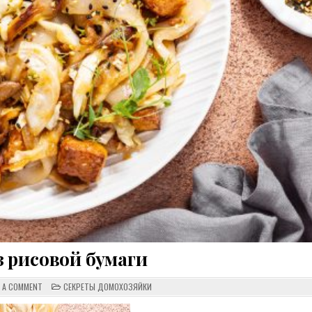
 рисовой бумаги
ON
POSTED
E A COMMENT
СЕКРЕТЫ ДОМОХОЗЯЙКИ
ЛАПША
IN
ИЗ
РИСОВОЙ