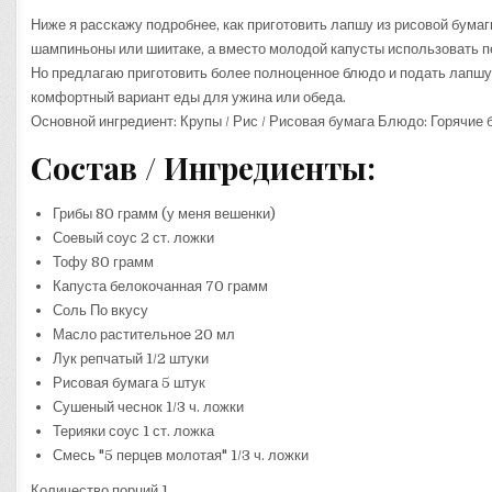
Ниже я расскажу подробнее, как приготовить лапшу из рисовой бум
шампиньоны или шиитаке, а вместо молодой капусты использовать п
Но предлагаю приготовить более полноценное блюдо и подать лапшу 
комфортный вариант еды для ужина или обеда.
Основной ингредиент: Крупы / Рис / Рисовая бумага Блюдо: Горячие
Состав / Ингредиенты:
Грибы 80 грамм (у меня вешенки)
Соевый соус 2 ст. ложки
Тофу 80 грамм
Капуста белокочанная 70 грамм
Соль По вкусу
Масло растительное 20 мл
Лук репчатый 1/2 штуки
Рисовая бумага 5 штук
Сушеный чеснок 1/3 ч. ложки
Терияки соус 1 ст. ложка
Смесь "5 перцев молотая" 1/3 ч. ложки
Количество порций 1