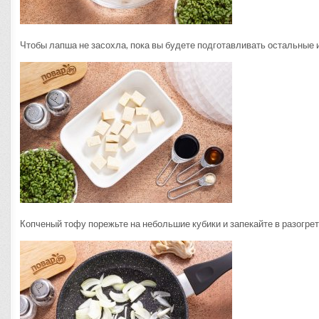
Чтобы лапша не засохла, пока вы будете подготавливать остальные и
Копченый тофу порежьте на небольшие кубики и запекайте в разогре