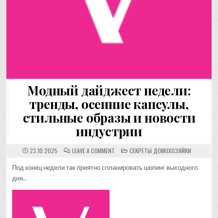
Модный дайджест недели:
тренды, осенние капсулы,
стильные образы и новости
индустрии
ON
POSTED
23.10.2025
LEAVE A COMMENT
СЕКРЕТЫ ДОМОХОЗЯЙКИ
МОДНЫЙ
IN
ДАЙДЖЕСТ
НЕДЕЛИ:
Под конец недели так приятно спланировать шопинг выходного
ТРЕНДЫ,
дня…
ОСЕННИЕ
КАПСУЛЫ,
СТИЛЬНЫЕ
ОБРАЗЫ
И
НОВОСТИ
ИНДУСТРИИ