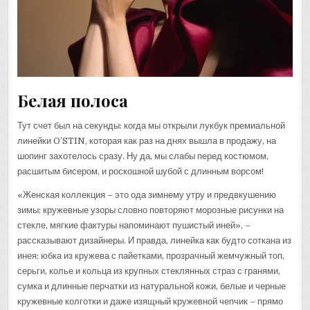
Белая полоса
Тут счет был на секунды: когда мы открыли лукбук премиальной
линейки O’STIN, которая как раз на днях вышла в продажу, на
шопинг захотелось сразу. Ну да, мы слабы перед костюмом,
расшитым бисером, и роскошной шубой с длинным ворсом!
«Женская коллекция – это ода зимнему утру и предвкушению
зимы: кружевные узоры словно повторяют морозные рисунки на
стекле, мягкие фактуры напоминают пушистый иней», –
рассказывают дизайнеры. И правда, линейка как будто соткана из
инея: юбка из кружева с пайетками, прозрачный жемчужный топ,
серьги, колье и кольца из крупных стеклянных страз с гранями,
сумка и длинные перчатки из натуральной кожи, белые и черные
кружевные колготки и даже изящный кружевной чепчик – прямо