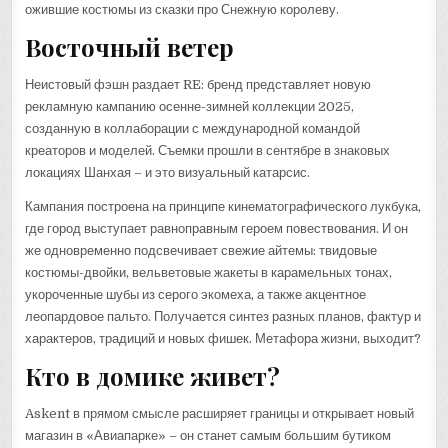
ожившие костюмы из сказки про Снежную королеву.
Восточный ветер
Неистовый фэшн раздает RE: бренд представляет новую
рекламную кампанию осенне-зимней коллекции 2025,
созданную в коллаборации с международной командой
креаторов и моделей. Съемки прошли в сентябре в знаковых
локациях Шанхая – и это визуальный катарсис.
Кампания построена на принципе кинематографического лукбука,
где город выступает равноправным героем повествования. И он
же одновременно подсвечивает свежие айтемы: твидовые
костюмы-двойки, вельветовые жакеты в карамельных тонах,
укороченные шубы из серого экомеха, а также акцентное
леопардовое пальто. Получается синтез разных планов, фактур и
характеров, традиций и новых фишек. Метафора жизни, выходит?
Кто в домике живет?
Askent в прямом смысле расширяет границы и открывает новый
магазин в «Авиапарке» – он станет самым большим бутиком