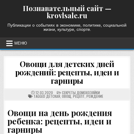
Skip
Познавательный сайт —
to
krovlsale.ru
content
Публикации о событиях в экономике, политике, социальной
жизни, культуре, спорте.
МЕНЮ
Овощи для детских дней
рождений: рецепты, идеи и
гарниры
POSTED
12.03.2020
СЕКРЕТЫ ДОМОХОЗЯЙКИ
IN
TAGGED
ДЕТСКАЯ
,
ОВОЩ
,
РЕЦЕПТ
,
РОЖДЕНИЕ
Овощи на день рождения
ребенка: рецепты, идеи и
гарниры