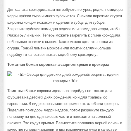
Для салата-крокодила вам потребуются огурец, редис, помидоры
черри, кубики сыра и много зубочисток. Сначала порежьте огурец
широким концом ножиком и сделайте зубцы для зубцов.
Закрепите зубочистками два редиса или помидора черри, чтобы
глазки были на них. Теперь можете закрепить к спине крокодила
небольшие шпажки с сыром. Также можно сделать ножки из
огурца. Тонкий ломтик моркови или ломтик салями больше
подойдут в качестве языка съедобному крокодилу..
Томатная божья коровка на сырном креме и крекерах
Томатные божьи коровки идеально подойдут не только для
фуршета на детских днях рождения, но и для трапезы со
взрослыми. В виде основы можно применять хлеб или крекеры.
Поделите помидоры черри надвое, потом разрежьте каждую
половину на две одинаковые части и положите на соленый
бисквит. Это будут крылья. Разместите половину черной оливы в
качестве головы и закрепите два наконечника лука в качестве