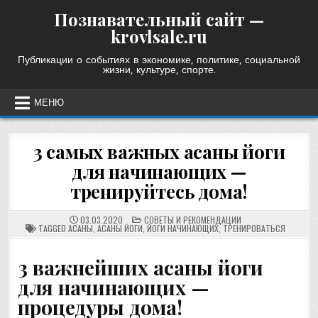
Skip
Познавательный сайт —
to
krovlsale.ru
content
Публикации о событиях в экономике, политике, социальной
жизни, культуре, спорте.
МЕНЮ
3 самых важных асаны йоги
для начинающих —
тренируйтесь дома!
POSTED
03.03.2020
СОВЕТЫ И РЕКОМЕНДАЦИИ
IN
TAGGED
АСАНЫ
,
АСАНЫ ЙОГИ
,
ЙОГИ НАЧИНАЮЩИХ
,
ТРЕНИРОВАТЬСЯ
3 важнейших асаны йоги
для начинающих —
процедуры дома!