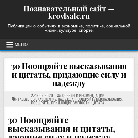
Skip
Познавательный сайт —
to
krovlsale.ru
content
Публикации о событиях в экономике, политике, социальной
жизни, культуре, спорте.
МЕНЮ
30 Поощряйте высказывания
и цитаты, придающие силу и
надежду
POSTED
19.03.2020
СОВЕТЫ И РЕКОМЕНДАЦИИ
IN
TAGGED
ВЫСКАЗЫВАНИЕ
,
НАДЕЖДА
,
ПООЩРЯЙТЕ ВЫСКАЗЫВАНИЯ
,
ПООЩРЯТЬ
,
ПРИДАЮЩИЕ СМЕЛОСТИ
,
ЦИТАТА
30 Поощряйте
высказывания и цитаты,
дающие силу и надежду