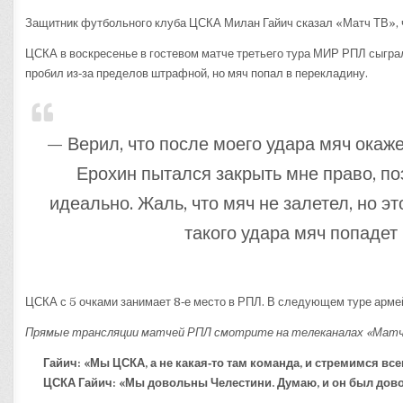
Защитник футбольного клуба ЦСКА Милан Гайич сказал «Матч ТВ», ч
ЦСКА в воскресенье в гостевом матче третьего тура МИР РПЛ сыграл
пробил из‑за пределов штрафной, но мяч попал в перекладину.
— Верил, что после моего удара мяч окажет
Ерохин пытался закрыть мне право, по
идеально. Жаль, что мяч не залетел, но э
такого удара мяч попадет 
ЦСКА с 5 очками занимает 8‑е место в РПЛ. В следующем туре арме
Прямые трансляции матчей РПЛ смотрите на телеканалах «Матч Т
Гайич: «Мы ЦСКА, а не какая‑то там команда, и стремимся все
ЦСКА Гайич: «Мы довольны Челестини. Думаю, и он был дово