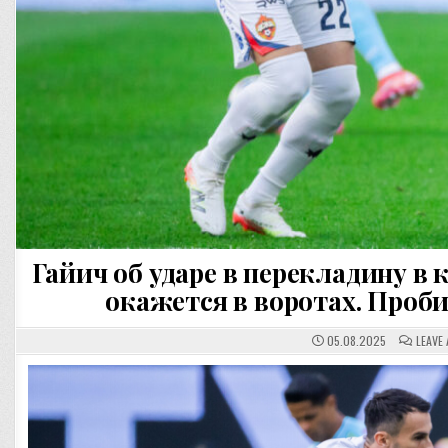
Гайич об ударе в перекладину в 
окажется в воротах. Проби
05.08.2025
LEAVE