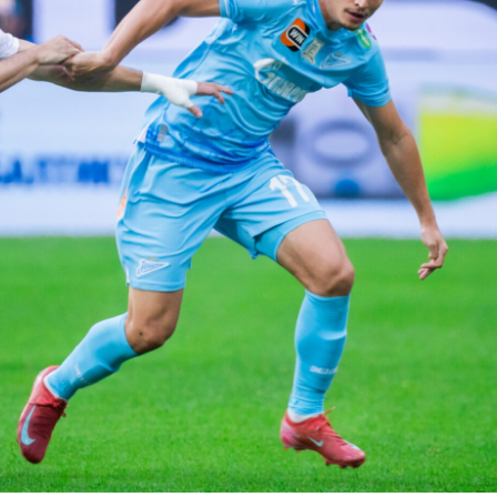
«ЗЕНИТОМ»:
«ВЕРИЛ,
ЧТО
МЯЧ
ОКАЖЕТСЯ
В
ВОРОТАХ.
ПРОБИЛ
ПОЧТИ
ИДЕАЛЬНО,
НО
НЕ
ЗАЛЕТЕЛО»