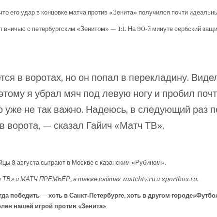
то его удар в концовке матча против «Зенита» получился почти идеальн
 вничью с петербургским «Зенитом» — 1:1. На 90‑й минуте сербский защ
ся в воротах, но он попал в перекладину. Видел
этому я убрал мяч под левую ногу и пробил поч
то уже не так важно. Надеюсь, в следующий раз 
в ворота, — сказал Гайич «Матч ТВ».
йцы 9 августа сыграют в Москве с казанским «Рубином».
В» и МАТЧ ПРЕМЬЕР, а также сайтах matchtv.ru и sportbox.ru.
гда победить — хоть в Санкт‑Петербурге, хоть в другом городе»
Футбо
лен нашей игрой против «Зенита»