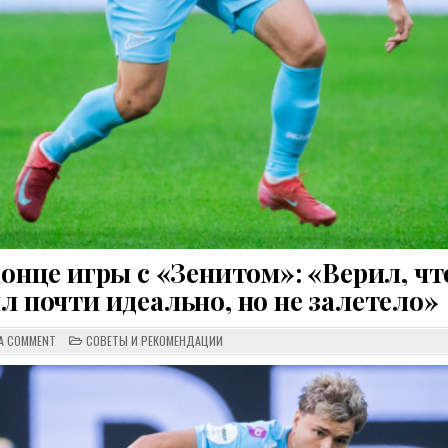
конце игры с «Зенитом»: «Верил, чт
л почти идеально, но не залетело»
ON
POSTED
 A COMMENT
СОВЕТЫ И РЕКОМЕНДАЦИИ
ГАЙИЧ
IN
ОБ
УДАРЕ
В
ПЕРЕКЛАДИНУ
В
КОНЦЕ
ИГРЫ
С