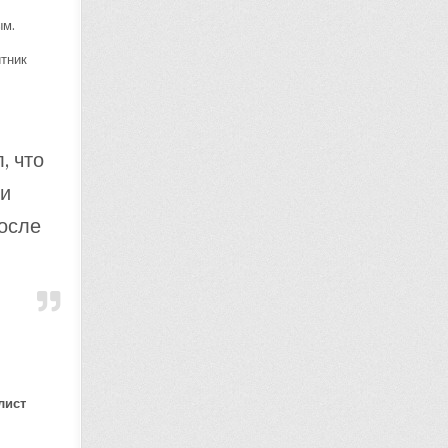
ым.
итник
, что
ти
после
лист