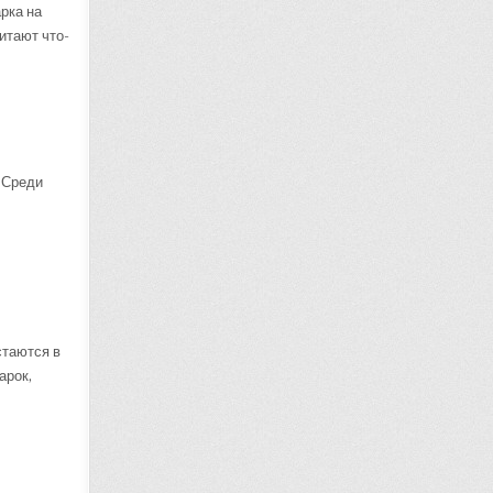
рка на
итают что-
 Среди
стаются в
арок,