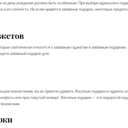
ок на день рождения должен быть особенным. При выборе идеального пода
и его личность. Не всем нравятся забавные подарки, некоторые предпоч
джетов
торые скептически относятся к забавным гаджетам и забавным подаркам .
щете забавный подарок для:
ьшое впечатление, вы их приятно удивите. Веселые подарки и гаджеты о
конфеты или пресловутый конверт. Веселые подарки — это недорогой под
 близки вам.
рки