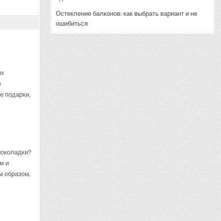
Остекление балконов: как выбрать вариант и не
ошибиться
их
е
е подарки,
шоколадки?
м и
м образом,