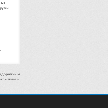
вных
рузей.
и
ым дорожным
окрытием →