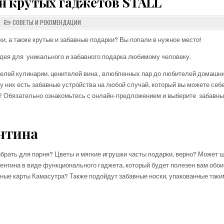
н крутых гаджетов STALL
POSTED
СОВЕТЫ И РЕКОМЕНДАЦИИ
IN
и, а также крутые и забавные подарки? Вы попали в нужное место!
дея для уникального и забавного подарка любимому человеку.
телей кулинарии, ценителей вина , влюбленных пар до любителей домашн
у них есть забавные устройства на любой случай, который вы можете себ
 ? Обязательно ознакомьтесь с онлайн-предложением и выберите забавны
ентина
ыбрать для парня? Цветы и мягкие игрушки часты подарки, верно? Может 
лентина в виде функционального гаджета, который будет полезен вам обои
ьные карты Камасутра? Также подойдут забавные носки, упакованные таки