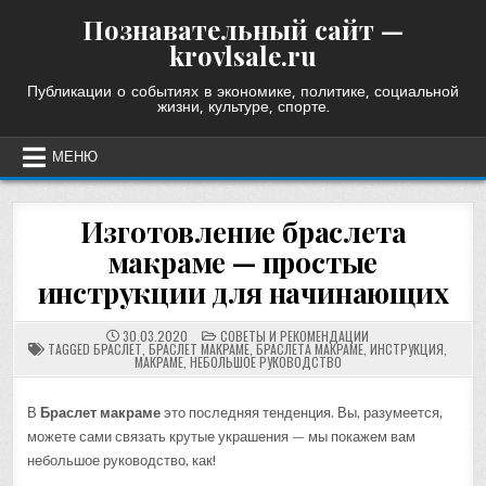
Skip
Познавательный сайт —
to
krovlsale.ru
content
Публикации о событиях в экономике, политике, социальной
жизни, культуре, спорте.
МЕНЮ
Изготовление браслета
макраме — простые
инструкции для начинающих
POSTED
30.03.2020
СОВЕТЫ И РЕКОМЕНДАЦИИ
IN
TAGGED
БРАСЛЕТ
,
БРАСЛЕТ МАКРАМЕ
,
БРАСЛЕТА МАКРАМЕ
,
ИНСТРУКЦИЯ
,
МАКРАМЕ
,
НЕБОЛЬШОЕ РУКОВОДСТВО
В
Браслет макраме
это последняя тенденция. Вы, разумеется,
можете сами связать крутые украшения — мы покажем вам
небольшое руководство, как!