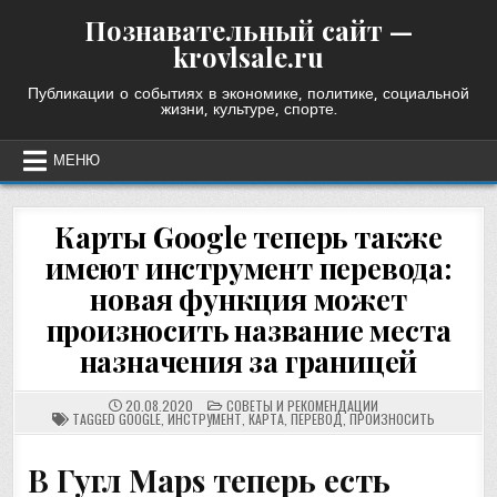
Skip
Познавательный сайт —
to
krovlsale.ru
content
Публикации о событиях в экономике, политике, социальной
жизни, культуре, спорте.
МЕНЮ
Карты Google теперь также
имеют инструмент перевода:
новая функция может
произносить название места
назначения за границей
POSTED
20.08.2020
СОВЕТЫ И РЕКОМЕНДАЦИИ
IN
TAGGED
GOOGLE
,
ИНСТРУМЕНТ
,
КАРТА
,
ПЕРЕВОД
,
ПРОИЗНОСИТЬ
В Гугл Maps теперь есть