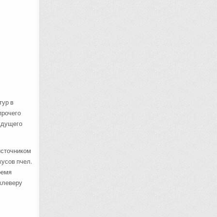
тур в
прочего
будущего
источником
кусов пчел.
ремя
 клеверу