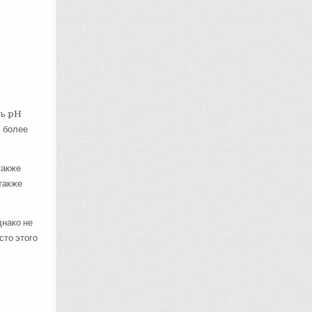
ть pH
у более
также
 также
днако не
сто этого