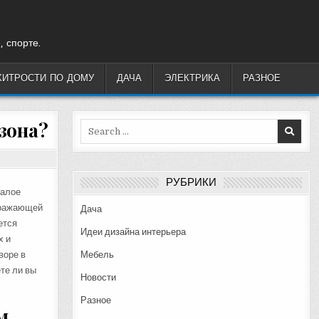
, спорте.
ХИТРОСТИ ПО ДОМУ
ДАЧА
ЭЛЕКТРИКА
РАЗНОЕ
зона?
Search
for:
РУБРИКИ
малое
здражающей
Дача
ется
Идеи дизайна интерьера
х и
воре в
Мебель
ете ли вы
Новости
Разное
м