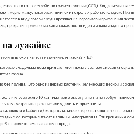
, известного как расстройство кризиса колонии (CCD). Когда пчелиная се
ают, морив матку, некоторых личинок и незрелых рабочих голодом. Прич
ся стрессу в виду потери среды проживания, паразитов и применения пест
очь, прекратив применение химических пестицидов и инсектицидных преп
 на лужайке
екоторые владельцы дома признают его плюсы в составе смесей специал
теля газона..
ю без полива..
Это одно из первых растений, зеленеющих весной и сохр
. Белый клевер всего 10 сантиметров в высоту и почти не требует прическ
, чтобы устранить цветение или удалить старые цветы..
елы, шмели и бабочки)
, которые, со своей стороны, помогают опылению
итоидных ос, которые питаются тлями и белокрылками. Эти крошечные ос
рьбе с вредителями на вашем огороде..