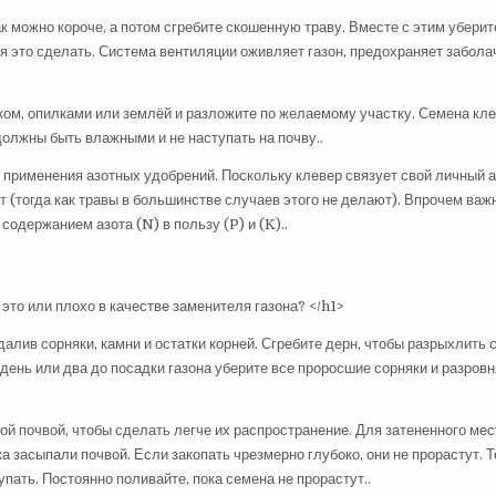
к можно короче, а потом сгребите скошенную траву. Вместе с этим уберит
мя это сделать. Система вентиляции оживляет газон, предохраняет забола
ом, опилками или землёй и разложите по желаемому участку. Семена кле
должны быть влажными и не наступать на почву..
 применения азотных удобрений. Поскольку клевер связует свой личный а
ет (тогда как травы в большинстве случаев этого не делают). Впрочем в
содержанием азота (N) в пользу (P) и (K)..
далив сорняки, камни и остатки корней. Сгребите дерн, чтобы разрыхлить 
 день или два до посадки газона уберите все проросшие сорняки и разров
й почвой, чтобы сделать легче их распространение. Для затененного мес
 засыпали почвой. Если закопать чрезмерно глубоко, они не прорастут. 
пать. Постоянно поливайте, пока семена не прорастут..