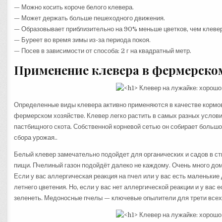
— Можно косить короче белого клевера.
— Может держать больше пешеходного движения.
— Образовывает приблизительно на 90% меньше цветков, чем клевер
— Буреет во время зимы из-за периода покоя.
— Посев в зависимости от способа: 2 г на квадратный метр.
Применение клевера в фермерско
Определенные виды клевера активно применяются в качестве кормо
фермерском хозяйстве. Клевер легко растить в самых разных услови
пастбищного скота. Собственной корневой сетью он собирает большо
сбора урожая..
Белый клевер замечательно подойдет для органических и садов в ст
пищи. Пчелиный газон подойдёт далеко не каждому. Очень много до
Если у вас аллергическая реакция на пчел или у вас есть маленькие
летнего цветения. Но, если у вас нет аллергической реакции и у вас 
зеленеть. Медоносные пчелы — ключевые опылители для трети всех к