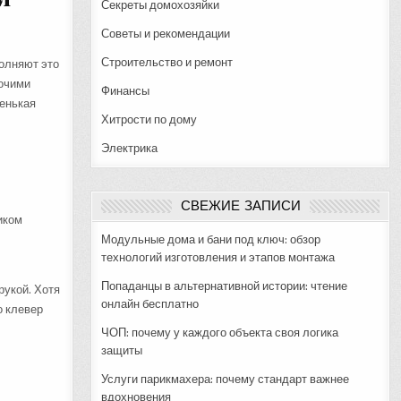
Секреты домохозяйки
Советы и рекомендации
Строительство и ремонт
полняют это
рочими
Финансы
ленькая
Хитрости по дому
Электрика
СВЕЖИЕ ЗАПИСИ
иком
Модульные дома и бани под ключ: обзор
технологий изготовления и этапов монтажа
Попаданцы в альтернативной истории: чтение
рукой. Хотя
онлайн бесплатно
о клевер
ЧОП: почему у каждого объекта своя логика
защиты
Услуги парикмахера: почему стандарт важнее
вдохновения