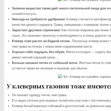
Зеленое вещество также даёт много питательной пищи для о
оленей и косуль..
Никогда не требуются удобрения
. Клевер считается азотфикси
качестве ценного сидерата. Трава, смешанная с клевером, более з
Зарастает другими сорняками
. Как плотное ковровое растение,
газон. Это экономит прополку и необходимость в очень дорогих ге
Клевер тоже растет на бедной почве.
. Поскольку клевер может 
чем трава на почвах с невысоким содержанием азота..
Хорошо себя ощущать без обуви.
Мягко и холодно — ходить без
имеют мягкий хороший запах..
Больше никаких пятен от собачьей мочи
. Жёлтые пятна от со
остается таким же зеленым и пышным, как обычно..
У клеверных газонов тоже имеютс
Он пачкает одежду легче, чем трава.
Его недостаточно для игровых полей или участков с постоянным д
Клевер белый морозоустойчивый и долголетний, но довольно не