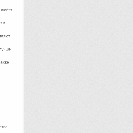
о любят
я в
силяют
 лучше,
также
стве