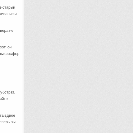
е старый
чивание и
вера не
зот, он
ажны фосфор
субстрат,
няйте
та вдвое
Теперь вы