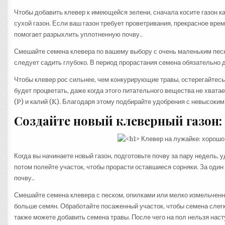
Чтобы добавить клевер к имеющейся зелени, сначала косите газон ка
сухой газон. Если ваш газон требует проветривания, прекрасное вре
помогает разрыхлить уплотненную почву..
Смешайте семена клевера по вашему выбору с очень маленьким песк
следует садить глубоко. В период прорастания семена обязательно 
Чтобы клевер рос сильнее, чем конкурирующие травы, остерегайтесь
будет процветать, даже когда этого питательного вещества не хвата
(P) и калий (K). Благодаря этому подбирайте удобрения с невысоким 
Создайте новый клеверный газон:
Когда вы начинаете новый газон, подготовьте почву за пару недель, у
потом полейте участок, чтобы прорасти оставшиеся сорняки. За один
почву..
Смешайте семена клевера с песком, опилками или мелко измельченно
больше семян. Обработайте посаженный участок, чтобы семена слегка
также можете добавить семена травы. После чего на пол нельзя насту