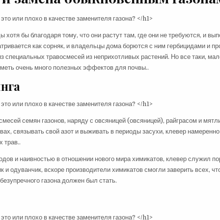
хотя бы благодаря тому, что они растут там, где они не требуются, и вы
тривается как сорняк, и владельцы дома борются с ним гербицидами и п
из специальных травосмесей из неприхотливых растений. Но все таки, ма
иметь очень много полезных эффектов для почвы..
инга
смесей семян газонов, наряду с овсяницей (овсяницей), райграсом и мятл
чвах, связывать свой азот и выживать в периоды засухи, клевер намеренно
 трав..
одов и наивностью в отношении нового мира химикатов, клевер служил по
к и одуванчик, вскоре производители химикатов смогли заверить всех, чт
безупречного газона должен был стать.