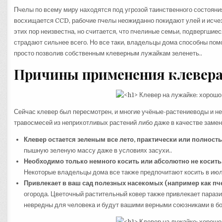
Пчелы по всему миру находятся под угрозой таинственного состояния
восхищается CCD, рабочие пчелы неожиданно покидают улей и исчез
этих пор неизвестна, но считается, что пчелиные семьи, подвергшие
страдают сильнее всего. Но все таки, владельцы дома способны пом
просто позволив собственным клеверным лужайкам зеленеть..
Причины применения клевера
Сейчас клевер был пересмотрен, и многие учёные-растениеводы и н
травосмесей из неприхотливых растений либо даже в качестве замени
Клевер остается зеленым все лето, практически или полность
пышную зеленую массу даже в условиях засухи..
Необходимо только немного косить или абсолютно не косить
Некоторые владельцы дома все также предпочитают косить в июле
Привлекает в ваш сад полезных насекомых (например как пч
огорода. Цветочный растительный ковер также привлекает параз
невредны для человека и будут вашими верными союзниками в бо