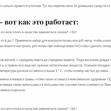
о сильно нравится улиткам. Тут мы перечислили 10 домашних средств от
 вот как это работает:
от 6 до 7. Примените набор для контроля почвы или pH-метр, чтобы узна
 вы можете настроить pH почвы при помощи извести (чтобы сделать почв
в весной, с середины марта до середины апреля. Тогда весенние дожди 
т.е. в травах все еще нет нужных питательных веществ. Осенняя посадка
емпература должна оставаться выше 4 ° C, чтобы клевер застыл до зимы..
емена клевера и травы, чтобы газон оставался максимально здоровым. О
клевера такие небольшие и в большинстве случаев легко слипаются. Вме
семена отдельно..