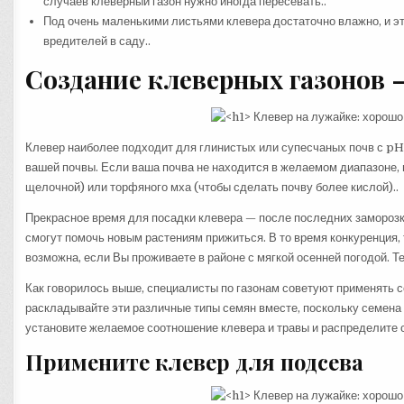
случаев клеверный газон нужно иногда пересевать..
Под очень маленькими листьями клевера достаточно влажно, и эт
вредителей в саду..
Создание клеверных газонов —
Клевер наиболее подходит для глинистых или супесчаных почв с pH 
вашей почвы. Если ваша почва не находится в желаемом диапазоне,
щелочной) или торфяного мха (чтобы сделать почву более кислой)..
Прекрасное время для посадки клевера — после последних заморозко
смогут помочь новым растениям прижиться. В то время конкуренция, 
возможна, если Вы проживаете в районе с мягкой осенней погодой. Т
Как говорилось выше, специалисты по газонам советуют применять с
раскладывайте эти различные типы семян вместе, поскольку семена 
установите желаемое соотношение клевера и травы и распределите 
Примените клевер для подсева