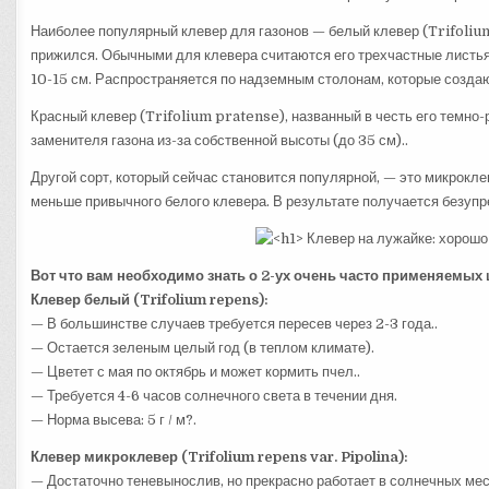
Наиболее популярный клевер для газонов — белый клевер (Trifolium 
прижился. Обычными для клевера считаются его трехчастные листья 
10-15 см. Распространяется по надземным столонам, которые создаю
Красный клевер (Trifolium pratense), названный в честь его темно-
заменителя газона из-за собственной высоты (до 35 см)..
Другой сорт, который сейчас становится популярной, — это микрокле
меньше привычного белого клевера. В результате получается безупр
Вот что вам необходимо знать о 2-ух очень часто применяемых
Клевер белый (Trifolium repens):
— В большинстве случаев требуется пересев через 2-3 года..
— Остается зеленым целый год (в теплом климате).
— Цветет с мая по октябрь и может кормить пчел..
— Требуется 4-6 часов солнечного света в течении дня.
— Норма высева: 5 г / м?.
Клевер микроклевер (Trifolium repens var. Pipolina):
— Достаточно теневынослив, но прекрасно работает в солнечных мес