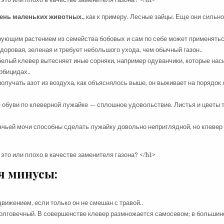
чень маленьких животных.,
как к примеру. Лесные зайцы. Еще они сильн
рующим растением из семейства бобовых и сам по себе может применятьс
доровая, зеленая и требует небольшого ухода, чем обычный газон..
 белый клевер вытесняет иные сорняки, например одуванчики, которые на
рбицидах..
получать азот из воздуха, как объяснялось выше, он выживает на порядок
 обуви по клеверной лужайке — сплошное удовольствие. Листья и цветы 
бачьей мочи способны сделать лужайку довольно неприглядной, но клевер
я минусы:
вижением, если только он не смешан с травой..
долговечный. В совершенстве клевер размножается самосевом; в большин