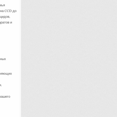
мья
ина CCD до
ицидов,
аратов и
ьных
аняющих
и.
 вашего
ы