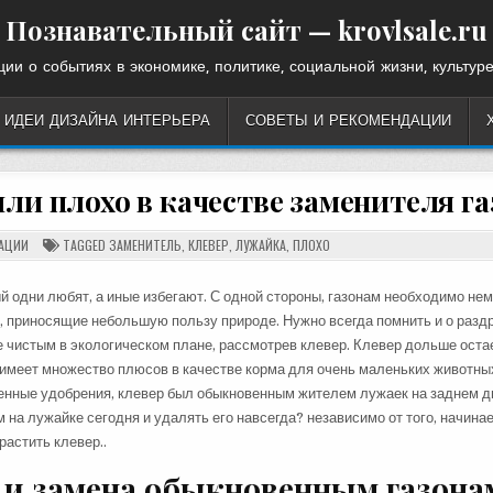
Познавательный сайт — krovlsale.ru
ии о событиях в экономике, политике, социальной жизни, культуре
ИДЕИ ДИЗАЙНА ИНТЕРЬЕРА
СОВЕТЫ И РЕКОМЕНДАЦИИ
или плохо в качестве заменителя га
АЦИИ
TAGGED
ЗАМЕНИТЕЛЬ
,
КЛЕВЕР
,
ЛУЖАЙКА
,
ПЛОХО
й одни любят, а иные избегают. С одной стороны, газонам необходимо не
ры, приносящие небольшую пользу природе. Нужно всегда помнить и о ра
е чистым в экологическом плане, рассмотрев клевер. Клевер дольше оста
 имеет множество плюсов в качестве корма для очень маленьких животны
венные удобрения, клевер был обыкновенным жителем лужаек на заднем д
 на лужайке сегодня и удалять его навсегда? независимо от того, начина
растить клевер..
е и замена обыкновенным газона