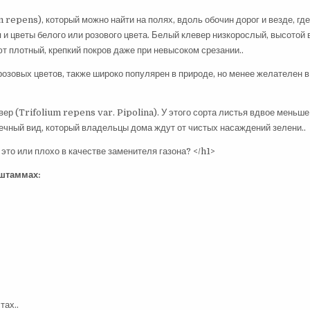
repens), который можно найти на полях, вдоль обочин дорог и везде, где
и цветы белого или розового цвета. Белый клевер низкорослый, высотой 
т плотный, крепкий покров даже при невысоком срезании..
розовых цветов, также широко популярен в природе, но менее желателен в
вер (Trifolium repens var. Pipolina). У этого сорта листья вдвое меньше
ечный вид, который владельцы дома ждут от чистых насаждений зелени..
 штаммах:
тах..