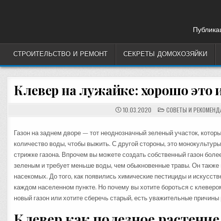
Skip
to
content
Публикац
СТРОИТЕЛЬСТВО И РЕМОНТ
СЕКРЕТЫ ДОМОХОЗЯЙКИ
Клевер на лужайке: хорошо это 
POSTED
10.03.2020
СОВЕТЫ И РЕКОМЕНД
IN
Газон на заднем дворе — тот неоднозначный зеленый участок, которы
количество воды, чтобы выжить. С другой стороны, это монокульту
стрижке газона. Впрочем вы можете создать собственный газон боле
зеленым и требует меньше воды, чем обыкновенные травы. Он также
насекомых. До того, как появились химические пестициды и искусст
каждом населенном пункте. Но почему вы хотите бороться с клевером
новый газон или хотите сберечь старый, есть уважительные причины 
Клевер как полезное растени