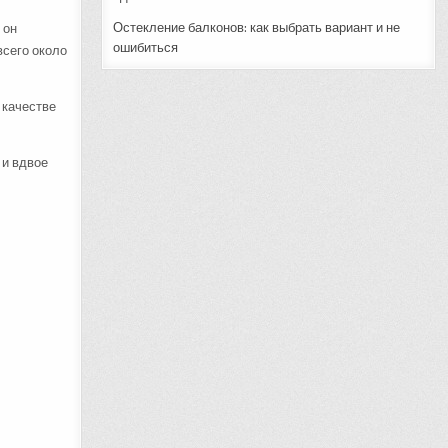
Остекление балконов: как выбрать вариант и не
 он
ошибиться
всего около
 качестве
 и вдвое