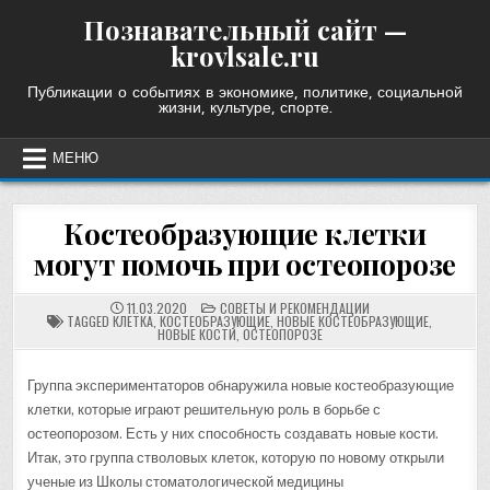
Skip
Познавательный сайт —
to
krovlsale.ru
content
Публикации о событиях в экономике, политике, социальной
жизни, культуре, спорте.
МЕНЮ
Костеобразующие клетки
могут помочь при остеопорозе
POSTED
11.03.2020
СОВЕТЫ И РЕКОМЕНДАЦИИ
IN
TAGGED
КЛЕТКА
,
КОСТЕОБРАЗУЮЩИЕ
,
НОВЫЕ КОСТЕОБРАЗУЮЩИЕ
,
НОВЫЕ КОСТИ
,
ОСТЕОПОРОЗЕ
Группа экспериментаторов обнаружила новые костеобразующие
клетки, которые играют решительную роль в борьбе с
остеопорозом. Есть у них способность создавать новые кости.
Итак, это группа стволовых клеток, которую по новому открыли
ученые из Школы стоматологической медицины