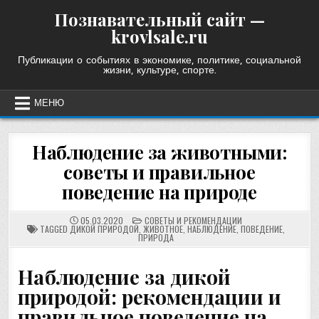
Skip
Познавательный сайт —
to
krovlsale.ru
content
Публикации о событиях в экономике, политике, социальной
жизни, культуре, спорте.
МЕНЮ
Наблюдение за животными:
советы и правильное
поведение на природе
POSTED
05.03.2020
СОВЕТЫ И РЕКОМЕНДАЦИИ
IN
TAGGED
ДИКОЙ ПРИРОДОЙ
,
ЖИВОТНОЕ
,
НАБЛЮДЕНИЕ
,
ПОВЕДЕНИЕ
,
ПРИРОДА
Наблюдение за дикой
природой: рекомендации и
правильное поведение на