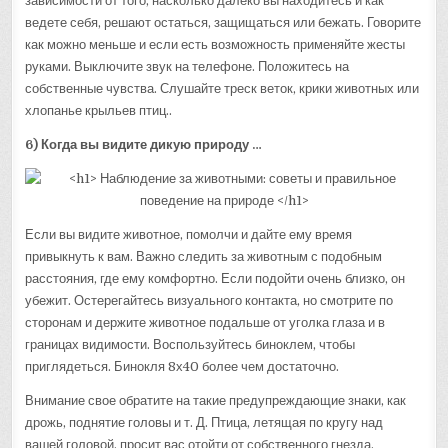
зависимости от того, насколько далеко вы находитесь и как
ведете себя, решают остаться, защищаться или бежать. Говорите
как можно меньше и если есть возможность применяйте жесты
руками. Выключите звук на телефоне. Положитесь на
собственные чувства. Слушайте треск веток, крики животных или
хлопанье крыльев птиц..
6) Когда вы видите дикую природу …
Если вы видите животное, помолчи и дайте ему время
привыкнуть к вам. Важно следить за животным с подобным
расстояния, где ему комфортно. Если подойти очень близко, он
убежит. Остерегайтесь визуального контакта, но смотрите по
сторонам и держите животное подальше от уголка глаза и в
границах видимости. Воспользуйтесь биноклем, чтобы
приглядеться. Бинокля 8х40 более чем достаточно.
Внимание свое обратите на такие предупреждающие знаки, как
дрожь, поднятие головы и т. Д. Птица, летящая по кругу над
вашей головой, просит вас отойти от собственного гнезда.