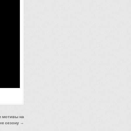
е мотивы на
ие сезону →