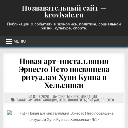
Skip
Познавательный сайт —
to
krovlsale.ru
content
Публикации о событиях в экономике, политике, социальной
жизни, культуре, спорте.
МЕНЮ
Новая арт-инсталляция
Эрнесто Нето посвящена
ритуалам Хуни Куина в
Хельсинки
POSTED
18.03.2020
СОВЕТЫ И РЕКОМЕНДАЦИИ
IN
TAGGED
АРТ-ИНСТАЛЛЯЦИЯ
,
НЕТО
,
ПОСВЯТИТЬ
,
РИТУАЛ
,
ЭРНЕСТО