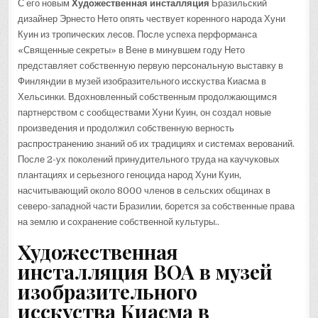
С его новым
Художественная инсталляция
Бразильский
дизайнер Эрнесто Нето опять чествует коренного народа Хуни
Куин из тропических лесов. После успеха перформанса
«Священные секреты» в Вене в минувшем году Нето
представляет собственную первую персональную выставку в
Финляндии в музей изобразительного исскуства Киасма в
Хельсинки. Вдохновленный собственным продолжающимся
партнерством с сообществами Хуни Куин, он создал новые
произведения и продолжил собственную верность
распространению знаний об их традициях и системах верований.
После 2-ух поколений принудительного труда на каучуковых
плантациях и серьезного геноцида народ Хуни Куин,
насчитывающий около 8000 членов в сельских общинах в
северо-западной части Бразилии, борется за собственные права
на землю и сохранение собственной культуры..
Художественная
инсталляция BOA в музей
изобразительного
исскуства Киасма в