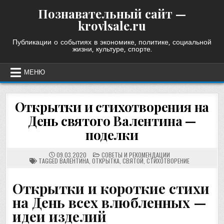
Skip
Познавательный сайт —
to
krovlsale.ru
content
Публикации о событиях в экономике, политике, социальной
жизни, культуре, спорте.
МЕНЮ
Открытки и стихотворения на
День святого Валентина —
поделки
POSTED
09.03.2020
СОВЕТЫ И РЕКОМЕНДАЦИИ
IN
TAGGED
ВАЛЕНТИНА
,
ОТКРЫТКА
,
СВЯТОЙ
,
СТИХОТВОРЕНИЕ
Открытки и короткие стихи
на День всех влюбленных —
идеи изделий