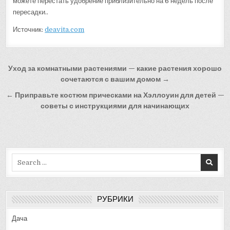
можете перестать удобрение приблизительно на 6 недель после
пересадки..
Источник:
deavita.com
Навигация
Уход за комнатными растениями — какие растения хорошо
по
сочетаются с вашим домом →
записям
← Приправьте костюм прическами на Хэллоуин для детей —
советы с инструкциями для начинающих
Search
for:
РУБРИКИ
Дача