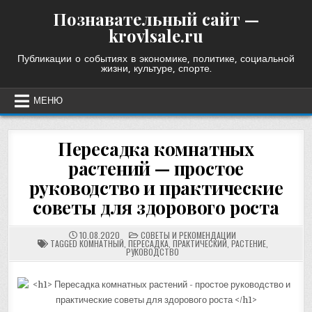
Skip
Познавательный сайт —
to
krovlsale.ru
content
Публикации о событиях в экономике, политике, социальной
жизни, культуре, спорте.
МЕНЮ
Пересадка комнатных
растений — простое
руководство и практические
советы для здорового роста
POSTED
10.08.2020
СОВЕТЫ И РЕКОМЕНДАЦИИ
IN
TAGGED
КОМНАТНЫЙ
,
ПЕРЕСАДКА
,
ПРАКТИЧЕСКИЙ
,
РАСТЕНИЕ
,
РУКОВОДСТВО