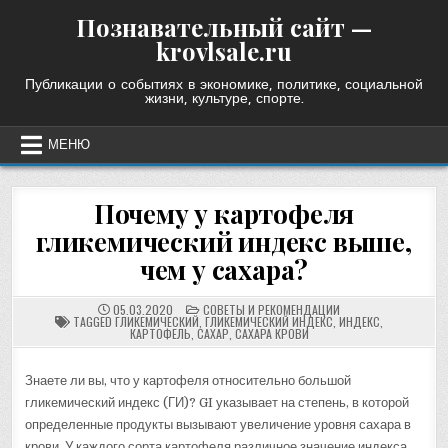
Skip
Познавательный сайт —
to
krovlsale.ru
content
Публикации о событиях в экономике, политике, социальной
жизни, культуре, спорте.
МЕНЮ
Почему у картофеля
гликемический индекс выше,
чем у сахара?
POSTED
05.03.2020
СОВЕТЫ И РЕКОМЕНДАЦИИ
IN
TAGGED
ГЛИКЕМИЧЕСКИЙ
,
ГЛИКЕМИЧЕСКИЙ ИНДЕКС
,
ИНДЕКС
,
КАРТОФЕЛЬ
,
САХАР
,
САХАРА КРОВИ
Знаете ли вы, что у картофеля относительно большой
гликемический индекс (ГИ)? GI указывает на степень, в которой
определенные продукты вызывают увеличение уровня сахара в
крови. У каждого сорта картофеля различное значение индекса,