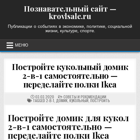
Skip
Познавательный сайт —
to
krovlsale.ru
content
Публикации о событиях в экономике, политике, социальной
жизни, культуре, спорте.
МЕНЮ
Постройте кукольный домик
2-в-1 самостоятельно —
переделайте полки Ikea
POSTED
03.03.2020
СОВЕТЫ И РЕКОМЕНДАЦИИ
IN
TAGGED
2-В-1
,
ДОМИК
,
КУКОЛЬНЫЙ
,
ПОСТРОИТЬ
Постройте домик для кукол
2-в-1 самостоятельно —
переделайте полки Ikea