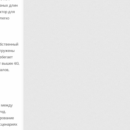
азных длин
актор для
легко
обственный
егружены
збегает
т вышек 4G,
алов,
и между
унд.
ирование
 сценариях