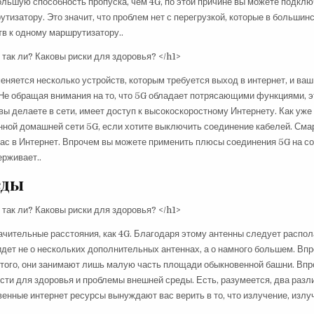
льшую способность пропуска, чем 4G, по этой причине вы можете подклю
тизатору. Это значит, что проблем нет с перегрузкой, которые в большин
в к одному маршрутизатору..
няется несколько устройств, которым требуется выход в интернет, и ваш
 Не обращая внимания на то, что 5G обладает потрясающими функциями, э
о вы делаете в сети, имеет доступ к высокоскоростному Интернету. Как уже
енной домашней сети 5G, если хотите выключить соединение кабелей. См
ас в Интернет. Впрочем вы можете применить плюсы соединения 5G на с
ерживает..
еды
ачительные расстояния, как 4G. Благодаря этому антенны следует распол
идет не о нескольких дополнительных антеннах, а о намного большем. Вп
этого, они занимают лишь малую часть площади обыкновенной башни. Вп
ости для здоровья и проблемы внешней среды. Есть, разумеется, два раз
енные интернет ресурсы вынуждают вас верить в то, что излучение, изл