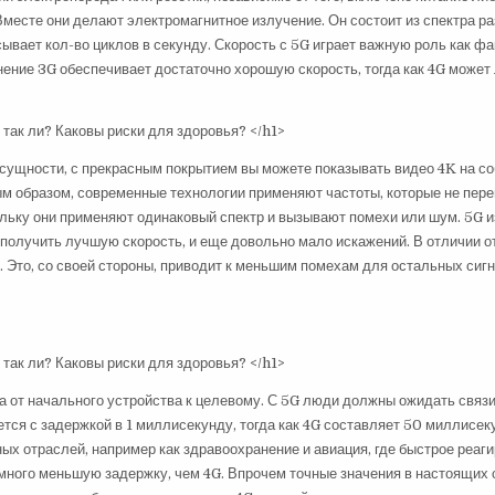
Вместе они делают электромагнитное излучение. Он состоит из спектра р
сывает кол-во циклов в секунду. Скорость с 5G играет важную роль как ф
ение 3G обеспечивает достаточно хорошую скорость, тогда как 4G может 
 сущности, с прекрасным покрытием вы можете показывать видео 4K на с
ым образом, современные технологии применяют частоты, которые не пер
кольку они применяют одинаковый спектр и вызывают помехи или шум. 5G и
т получить лучшую скорость, и еще довольно мало искажений. В отличии о
. Это, со своей стороны, приводит к меньшим помехам для остальных сигн
а от начального устройства к целевому. С 5G люди должны ожидать связ
тся с задержкой в 1 миллисекунду, тогда как 4G составляет 50 миллисек
ных отраслей, например как здравоохранение и авиация, где быстрое реаг
амного меньшую задержку, чем 4G. Впрочем точные значения в настоящих