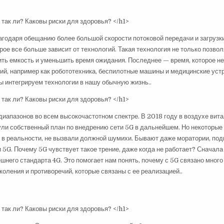
агодаря обещанию более большой скорости потоковой передачи и загрузки
ое все больше зависит от технологий. Такая технология не только позво
ить емкость и уменьшить время ожидания. Последнее — время, которое н
ий, например как робототехника, беспилотные машины и медицинские уст
ы интегрируем технологии в нашу обычную жизнь..
иапазонов во всем высокочастотном спектре. В 2018 году в воздухе вит
ли собственный план по внедрению сети 5G в дальнейшем. Но некоторые 
и в реальности, не вызвали должной шумихи. Бывают даже моратории, по
5G. Почему 5G чувствует такое трение, даже когда не работает? Сначала
ешнего стандарта 4G. Это помогает нам понять, почему с 5G связано много
коления и противоречий, которые связаны с ее реализацией..