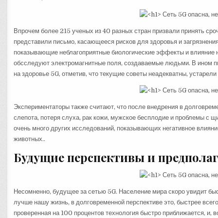
Впрочем более 215 ученых из 40 разных стран призвали принять ср
представили письмо, касающееся рисков для здоровья и загрязнени
показывающие неблагоприятные биологические эффекты и влияние на 
обсследуют электромагнитные поля, создаваемые людьми. В ином п
на здоровье 5G, отметив, что текущие советы неадекватны, устарели
Экспериментаторы также считают, что после внедрения в долговрем
слепота, потеря слуха, рак кожи, мужское бесплодие и проблемы с
очень много других исследований, показывающих негативное влияни
животных..
Будущие перспективы и предпола
Несомненно, будущее за сетью 5G. Население мира скоро увидит бы
лучше нашу жизнь, в долговременной перспективе это, быстрее всего,
проверенная на 100 процентов технология быстро приближается, и, в