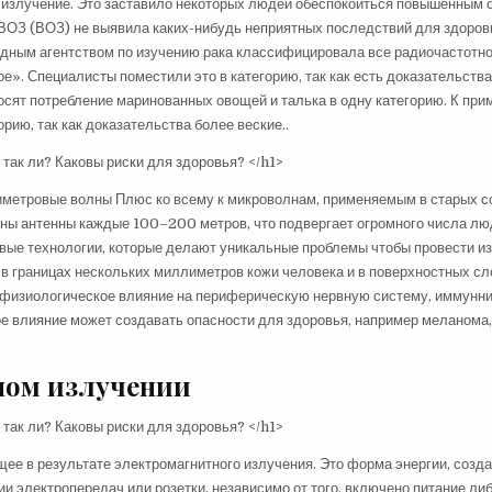
 излучение. Это заставило некоторых людей обеспокоиться повышенным 
у ВОЗ (ВОЗ) не выявила каких-нибудь неприятных последствий для здоров
дным агентством по изучению рака классифицировала все радиочастотн
». Специалисты поместили это в категорию, так как есть доказательства 
сят потребление маринованных овощей и талька в одну категорию. К при
рию, так как доказательства более веские..
иметровые волны Плюс ко всему к микроволнам, применяемым в старых с
ужны антенны каждые 100–200 метров, что подвергает огромного числа л
овые технологии, которые делают уникальные проблемы чтобы провести и
в границах нескольких миллиметров кожи человека и в поверхностных сл
 физиологическое влияние на периферическую нервную систему, иммунни
е влияние может создавать опасности для здоровья, например меланома
ном излучении
щее в результате электромагнитного излучения. Это форма энергии, созд
ии электропередач или розетки, независимо от того, включено питание либ