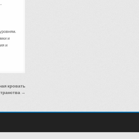
.
уровням.
мки и
ия и
ная кровать
странства →