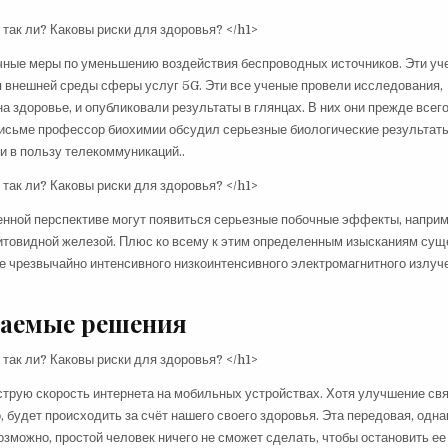
очные меры по уменьшению воздействия беспроводных источников. Эти уч
я внешней среды сферы услуг 5G. Эти все ученые провели исследования,
здоровье, и опубликовали результаты в глянцах. В них они прежде всег
исьме профессор биохимии обсудил серьезные биологические результаты
 и в пользу телекоммуникаций..
енной перспективе могут появиться серьезные побочные эффекты, напри
 щитовидной железой. Плюс ко всему к этим определенным изысканиям сущ
е чрезвычайно интенсивного низкоинтенсивного электромагнитного излуч
гаемые решения
струю скорость интернета на мобильных устройствах. Хотя улучшение св
 будет происходить за счёт нашего своего здоровья. Эта передовая, одна
озможно, простой человек ничего не сможет сделать, чтобы остановить е