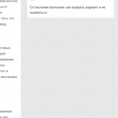
опасностью
ья от
Остекление балконов: как выбрать вариант и не
ое
ошибиться
того, что
меру,
отовых
юдей
змерения
оях
тет и
, меланома
аваемая
о нет.