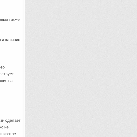
еные также
о
 и влияние
мер
ествует
ения на
язи сделает
ко не
е широкое