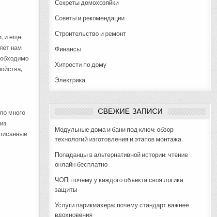
Секреты домохозяйки
Советы и рекомендации
Строительство и ремонт
, и еще
ляет нам
Финансы
еобходимо
Хитрости по дому
ройства,
Электрика
СВЕЖИЕ ЗАПИСИ
ало много
из
Модульные дома и бани под ключ: обзор
дписанные
технологий изготовления и этапов монтажа
Попаданцы в альтернативной истории: чтение
онлайн бесплатно
ЧОП: почему у каждого объекта своя логика
защиты
Услуги парикмахера: почему стандарт важнее
вдохновения