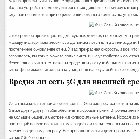
можно проверить лишь после официального применения. 5G имеет бо
больше устройств к одному интернет-соединению, к примеру к маршру
случаев появляются при подключении немалого количества устройст
Это огромное преимущество для «умных домов», поскольку тут приме
маршрутизатор практически всегда применяется для данной задачи.
постепенное обновление от 4G. У вас прекрасная скорость, и все, чт
говорилось, вы также можете подключить иные устройства к собств
безусловно, считаются важным средством доступа большинства из н
смартфоне исключительно в случае, если ваше устройство его подд
Вредна ли сеть 5G для внешней ср
Из-за высокочастотной энергии волны 5G не распространяются на зн
ближе друг к другу, чтобы обеспечить хороший прием. Впрочем речь 
не большие башни, а быстрее низкопрофильные антенны. Исходя из 
настоящий вопрос состоит в том, создаёт ли такая технология опасн
мнения по данному вопросу. Беспроводные сети и даже правительств
сетью 5G, безопасно..