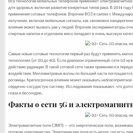
Все технологии мобильных телефонов применяют электромагнитное
для здоровья, включая развитие конкретных типов рака. В 2014 год
применения сотовых телефонов. Впрочем ВОЗ в связке с Междунаро
излучение, включая мобильные сигналы, как «возможно канцерогенное
влияние может вызвать рак у людей. Впрочем экспериментаторы отно
спиртные напитки и отделаное мясо попадают в очень высокую катего
Самые новые сотовые технологии первый раз будут применять милл
технологиях (от 2G до 4G). Если диапазон ограниченный, сети 5G н
действию радиации. В такой сотовой сети также применяются перед
воздействия. Миллиметровые волны по большей части поглощаются 
роговицы. Краткосрочное влияние может оказывать неблагоприятное
сердечно-сосудистую систему. Исследования показывают, что долго
глаза и бесплодие..
Факты о сети 5G и электромагнит
Электромагнитное поле (ЭМП) — это энергетическое поле, возникаю
потоком электричества. Электрические поля есть везде, где есть лин