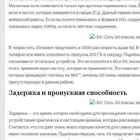
Магнитные поля появляются только при протечке переменного тока. 
волн и частот, которые измеряются в герцах (Гц). Данный термин опи
мобильной работы. Если вы хотите показывать в формате HD, соедин
показывать видео 1080p, если есть жёсткое соединение..
В теории сеть 5G может предложить в 1000 раз скорость выше 4G. В
телефон или иметь способность пропуска 100 ГБ в секунду. Подобн
сигналами от остальных устройств. Это не относится к 4G и 3G, пос
этого, применяя иную частоту, которая не применяется. Это помогае
которые проецируют сигналы на 360 °, антенны 5G очень направлены
присутствующих в данном районе..
Задержка и пропускная способность
Задержка — это время, которое необходимо для прохождения сигнал
устройствами практически в настоящем времени, которая рекламируе
Считается, что это даёт очень много хороших качеств для самых раз
имеет основное значение. Подобным образом, сеть 5G предлагает н