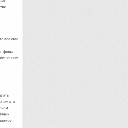
чить
стве
то все еще
артфоны,
обственном
агать
рочем это
рочем
личных
учаемое