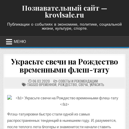
Skip
Познавательный сайт —
to
krovlsale.ru
content
Публикации о событиях в экономике, политике, социальной
жизни, культуре, спорте.
МЕНЮ
Украсьте свечи на Рождество
временными флеш-тату
POSTED
06.03.2020
СОВЕТЫ И РЕКОМЕНДАЦИИ
IN
TAGGED
ВРЕМЕННОЙ
,
РОЖДЕСТВО
,
СВЕЧА
,
УКРАСИТЬ
Флэш-татуировки быстро стали одной из самых
распространенных тенденций в нынешнем году. И, разумеется,
после теплого лета блогеры и знаменитости начали ставить